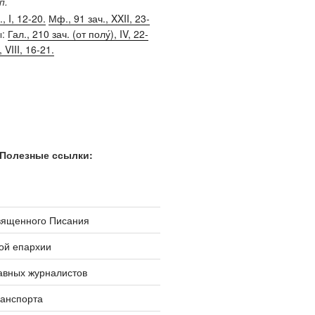
п.
, I, 12-20.
Мф., 91 зач., XXII, 23-
ы:
Гал., 210 зач. (от полу́), IV, 22-
, VIII, 16-21.
Полезные ссылки:
вященного Писания
ой епархии
авных журналистов
ранспорта