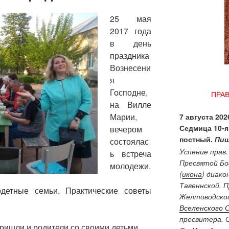
25 мая
2017 года
в день
праздника
Вознесени
я
Господне,
ПРА
на Вилле
Марии,
7 августа 2026
Седмица 10-я
вечером
постный.
Пищ
состоялас
Успение прав
ь встреча
Пресвятой Бо
молодежи.
(
икона
) диако
Тавеннской. 
детные семьи. Практические советы
Желтоводског
Вселенского 
пресвитера. 
ришли и родители со своими детьми.