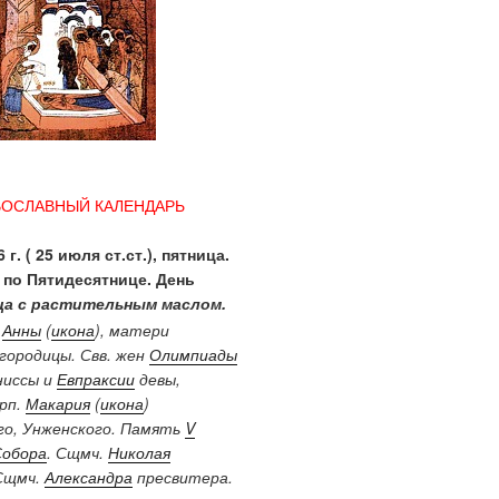
ВОСЛАВНЫЙ КАЛЕНДАРЬ
 г. ( 25 июля ст.ст.), пятница.
 по Пятидесятнице. День
а с растительным маслом.
.
Анны
(
икона
), матери
городицы. Свв. жен
Олимпиады
ниссы и
Евпраксии
девы,
Прп.
Макария
(
икона
)
о, Унженского. Память
V
Собора
. Сщмч.
Николая
Сщмч.
Александра
пресвитера.