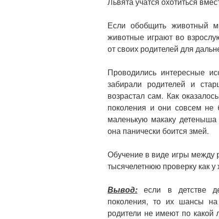
Львята учатся охотиться вмес
Если обобщить животный ми
животные играют во взрослую
от своих родителей для даль
Проводились интересные ис
забирали родителей и стар
возрастал сам. Как оказалос
поколения и они совсем не 
маленькую макаку детеныша 
она панически боится змей.
Обучение в виде игры между 
тысячелетнюю проверку как у 
Вывод:
если в детстве де
поколения, то их шансы на
родители не имеют по какой 