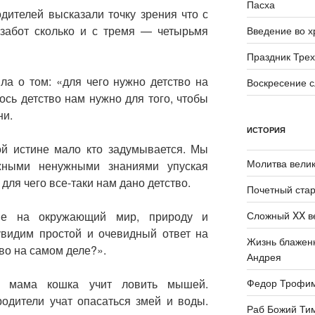
Пасха
дителей высказали точку зрения что с
забот сколько и с тремя — четырьмя
Введение во 
Праздник Трех
ла о том: «для чего нужно детство на
Воскресение 
ось детство нам нужно для того, чтобы
ни.
ИСТОРИЯ
ой истине мало кто задумывается. Мы
Молитва велик
жными ненужными знаниями упуская
для чего все-таки нам дано детство.
Почетный стар
Сложный XX в
е на окружающий мир, природу и
увидим простой и очевидный ответ на
Жизнь блаженн
тво на самом деле?».
Андрея
Федор Трофи
 мама кошка учит ловить мышей.
родители учат опасаться змей и воды.
Раб Божий Ти