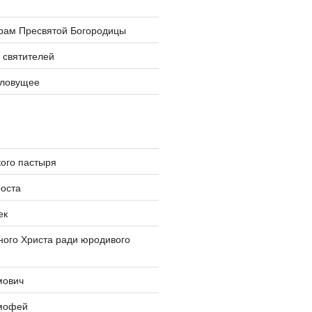
храм Пресвятой Богородицы
 святителей
словущее
ого пастыря
оста
ек
ого Христа ради юродивого
мович
мофей