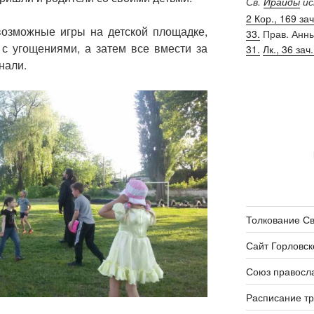
Св.
Ираиды
ис
2 Кор., 169 зач.
возможные игры на детской площадке,
33.
Прав. Анн
 с угощениями,
а затем все вмести за
31.
Лк., 36 зач.
нали.
Толкование С
Сайт Горловск
Союз правосл
Расписание т