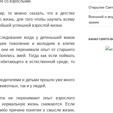
те со взрослыми.
Открытие Свят
р, то можно сказать, что в детстве
Внешний и вну
 жизнь, для того чтобы научить всему
храми
нейшей успешной взрослой жизни.
следования когда у детенышей макак
КАНАЛ СВЯТО-В
шее поколение и молодняк в клетке
ь они не перенимали опыт от старшего
боялись змей. Тогда как если поймать
обитающего в естественной среде, то
родителями и детьми прошло уже много
животных, так и у людей.
ти не перенимают опыт взрослого
 нормальную жизнь снижаются. Если
либо причине понятия о смысле жизни,