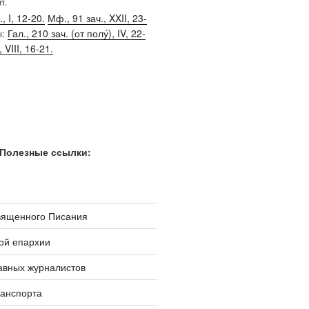
п.
, I, 12-20.
Мф., 91 зач., XXII, 23-
ы:
Гал., 210 зач. (от полу́), IV, 22-
, VIII, 16-21.
Полезные ссылки:
вященного Писания
ой епархии
авных журналистов
ранспорта