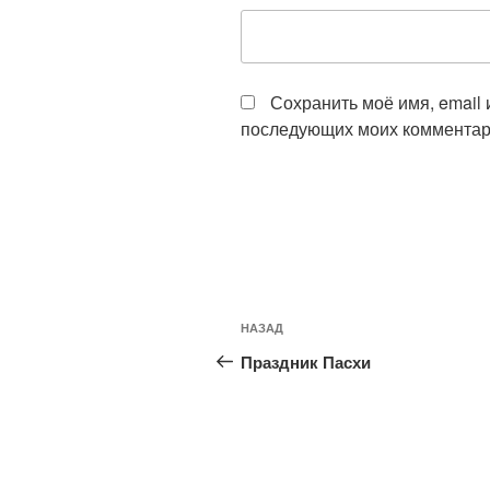
Сохранить моё имя, email 
последующих моих комментар
Навигация
Предыдущая
НАЗАД
по
запись:
Праздник Пасхи
записям