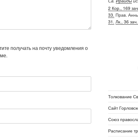
Св.
Ираиды
ис
2 Кор., 169 зач.
33.
Прав. Анн
31.
Лк., 36 зач.
отите получать на почту уведомления о
ме.
Толкование С
Сайт Горловск
Союз правосл
Расписание т