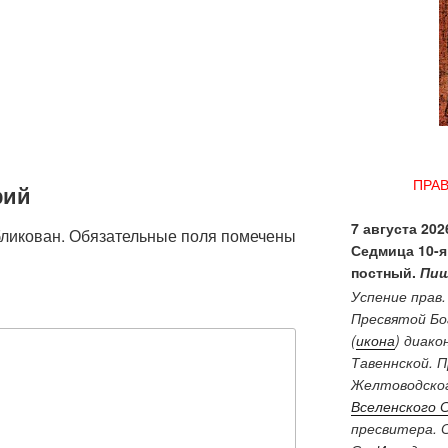
ПРА
рий
7 августа 2026
бликован.
Обязательные поля помечены
Седмица 10-я
постный.
Пищ
Успение прав
Пресвятой Бо
(
икона
) диако
Тавеннской. 
Желтоводског
Вселенского 
пресвитера. 