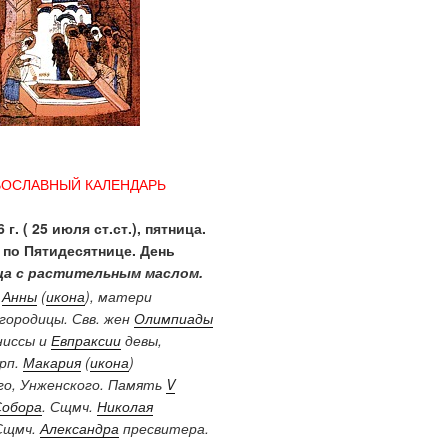
ВОСЛАВНЫЙ КАЛЕНДАРЬ
 г. ( 25 июля ст.ст.), пятница.
 по Пятидесятнице. День
а с растительным маслом.
.
Анны
(
икона
), матери
городицы. Свв. жен
Олимпиады
ниссы и
Евпраксии
девы,
Прп.
Макария
(
икона
)
о, Унженского. Память
V
Собора
. Сщмч.
Николая
Сщмч.
Александра
пресвитера.