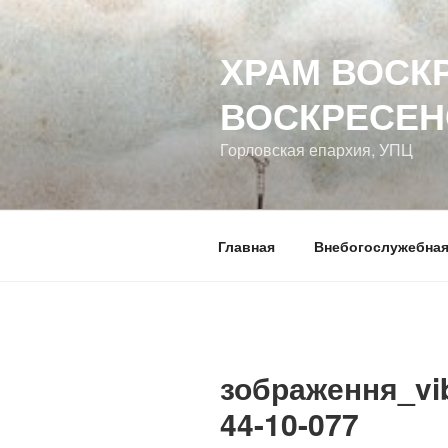
Перейти
к
ХРАМ ВОСК
содержимому
ВОСКРЕСЕН
Горловская епархия, УПЦ
Главная
Внебогослужебная
зображення_vib
44-10-077