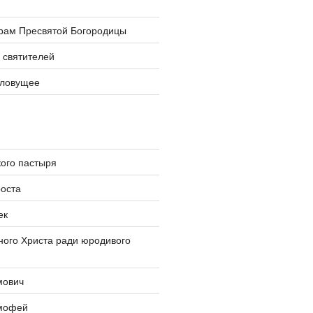
храм Пресвятой Богородицы
 святителей
словущее
ого пастыря
оста
ек
ого Христа ради юродивого
мович
мофей