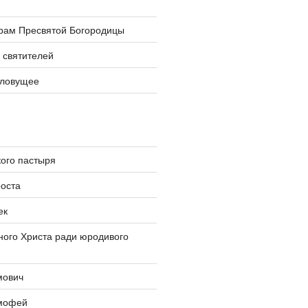
храм Пресвятой Богородицы
 святителей
словущее
ого пастыря
оста
ек
ого Христа ради юродивого
мович
мофей