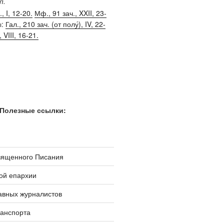
п.
, I, 12-20.
Мф., 91 зач., XXII, 23-
ы:
Гал., 210 зач. (от полу́), IV, 22-
, VIII, 16-21.
Полезные ссылки:
вященного Писания
ой епархии
авных журналистов
ранспорта