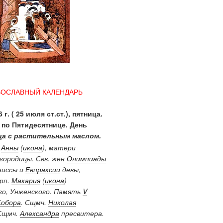
ВОСЛАВНЫЙ КАЛЕНДАРЬ
 г. ( 25 июля ст.ст.), пятница.
 по Пятидесятнице. День
а с растительным маслом.
.
Анны
(
икона
), матери
городицы. Свв. жен
Олимпиады
ниссы и
Евпраксии
девы,
Прп.
Макария
(
икона
)
о, Унженского. Память
V
Собора
. Сщмч.
Николая
Сщмч.
Александра
пресвитера.