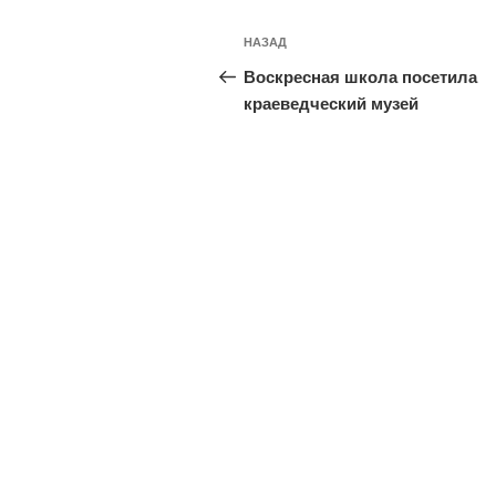
Навигация
Предыдущая
НАЗАД
по
запись:
Воскресная школа посетила
записям
краеведческий музей