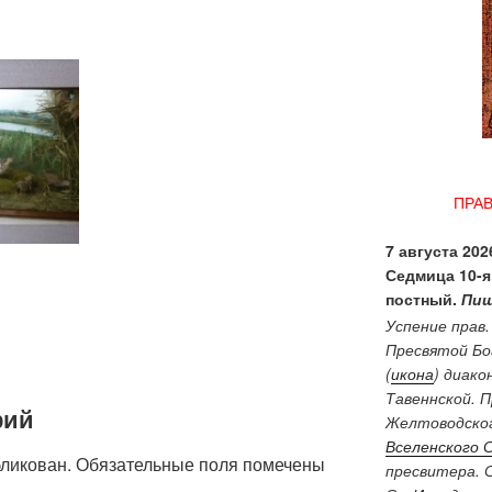
ПРА
7 августа 2026
Седмица 10-я
постный.
Пищ
Успение прав
Пресвятой Бо
(
икона
) диако
Тавеннской. 
рий
Желтоводског
Вселенского 
бликован.
Обязательные поля помечены
пресвитера. 