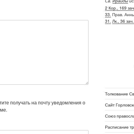
Св.
Ираиды
ис
2 Кор., 169 зач.
33.
Прав. Анн
31.
Лк., 36 зач.
Толкование С
отите получать на почту уведомления о
Сайт Горловск
ме.
Союз правосл
Расписание т