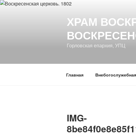
Перейти
к
ХРАМ ВОСК
содержимому
ВОСКРЕСЕН
Горловская епархия, УПЦ
Главная
Внебогослужебная
IMG-
8be84f0e8e85f