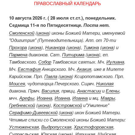
ПРАВОСЛАВНЫЙ КАЛЕНДАРЬ
10 августа 2026 г. ( 28 июля ст.ст.), понедельник.
Седмица 11-я по Пятидесятнице.
Поста нет.
Смоленской
(
икона
) иконы Божией Матери, именуемой
"Одигитрия" (Путеводительница). Апп. от 70-ти
Прохора
(
икона
),
Никанора
(
икона
),
Тимона
(
икона
) и
Пармена
диаконов. Свт.
Питирима
(
икона
), еп.
Тамбовского.
Собор
Тамбовских святых. Мч.
Иулиана
.
Мч.
Евстафия
Анкирского. Мч.
Акакия
, иже в Милете
Карийском. Прп.
Павла
(
икона
) Ксиропотамского. Прп.
Моисея
, чудотворца Печерского. Сщмч.
Николая
диакона. Прмч.
Василия
, прмцц.
Анастасии
и
Елены
,
мчч.
Арефы
,
Иоанна
,
Иоанна
,
Иоанна
и мц.
Мавры
.
Гребневской
(
икона
),
Костромской
и"Умиление"
Серафимо-Дивеевской
(
икона
) икон Божией Матери.
Чтимые списки со Смоленской иконы Божией Матери:
Устюженская
,
Выдропусская
,
Христофоровская
,
Супрасльская
,
Югская
(
икона
),
Игрицкая
,
Шуйская