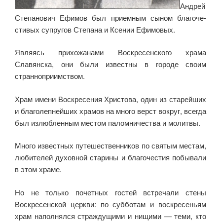
Андрей
Степанович Ефимов был приемным сыном благоче­
стивых супругов Степана и Ксении Ефимовых.
Являясь прихожа­нами Воскресенского храма
Славянска, они были известны в горо­де своим
странноприимством.
Храм имени Воскресения Христова, один из старейших
и благолепнейших храмов на много верст вокруг, всегда
был из­любленным местом паломничества и молитвы.
Много известных путешественников по святым местам,
любителей духовной ста­рины и благочестия побывали
в этом храме.
Но не только почет­ных гостей встречали стены
Воскресенской церкви: по субботам и воскресеньям
храм наполнялся страждущими и нищими — теми, кто