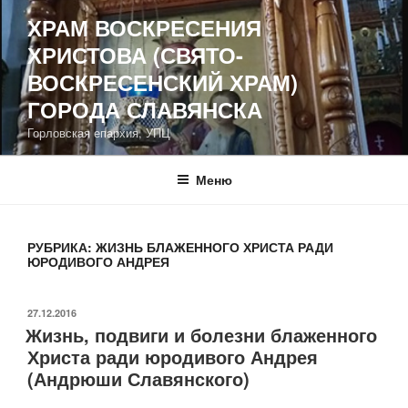
Перейти
ХРАМ ВОСКРЕСЕНИЯ
к
ХРИСТОВА (СВЯТО-
содержимому
ВОСКРЕСЕНСКИЙ ХРАМ)
ГОРОДА СЛАВЯНСКА
Горловская епархия, УПЦ
Меню
РУБРИКА:
ЖИЗНЬ БЛАЖЕННОГО ХРИСТА РАДИ
ЮРОДИВОГО АНДРЕЯ
ОПУБЛИКОВАНО
27.12.2016
Жизнь, подвиги и болезни блаженного
Христа ради юродивого Андрея
(Андрюши Славянского)