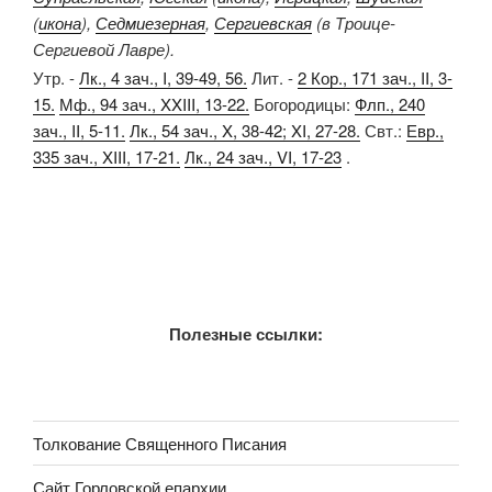
(
икона
),
Седмиезерная
,
Сергиевская
(в Троице-
Сергиевой Лавре).
Утр. -
Лк., 4 зач., I, 39-49, 56.
Лит. -
2 Кор., 171 зач., II, 3-
15.
Мф., 94 зач., XXIII, 13-22.
Богородицы:
Флп., 240
зач., II, 5-11.
Лк., 54 зач., X, 38-42; XI, 27-28.
Свт.:
Евр.,
335 зач., XIII, 17-21.
Лк., 24 зач., VI, 17-23
.
Полезные ссылки:
Толкование Священного Писания
Сайт Горловской епархии