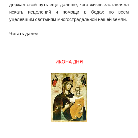
держал свой путь еще дальше, кого жизнь заставляла
искать исцелений и помощи в бедах по всем
уцелевшим святыням мно­гострадальной нашей земли.
«Жизнь,
Читать далее
подвиги
и
болезни
ИКОНА ДНЯ
блаженного
Христа
ради
юродивого
Андрея
(Андрюши
Славянского)»