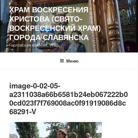
Перейти
ХРАМ ВОСКРЕСЕНИЯ
к
ХРИСТОВА (СВЯТО-
содержимому
ВОСКРЕСЕНСКИЙ ХРАМ)
ГОРОДА СЛАВЯНСКА
Горловская епархия, УПЦ
Меню
image-0-02-05-
a2311038a66b6581b24eb067222b0
0cd023f7f769008ac0f91919086d8c
68291-V