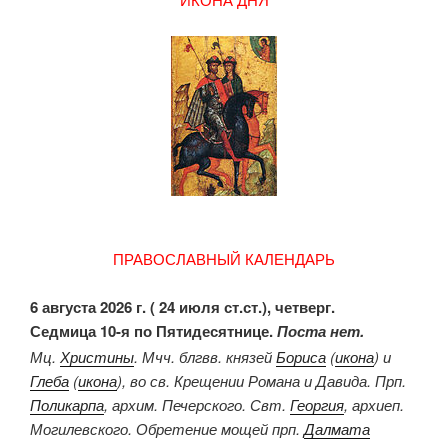
ПРАВОСЛАВНЫЙ КАЛЕНДАРЬ
6 августа 2026 г. ( 24 июля ст.ст.), четверг.
Седмица 10-я по Пятидесятнице.
Поста нет.
Мц.
Христины
. Мчч. блгвв. князей
Бориса
(
икона
) и
Глеба
(
икона
), во св. Крещении Романа и Давида. Прп.
Поликарпа
, архим. Печерского. Свт.
Георгия
, архиеп.
Могилевского. Обретение мощей прп.
Далмата