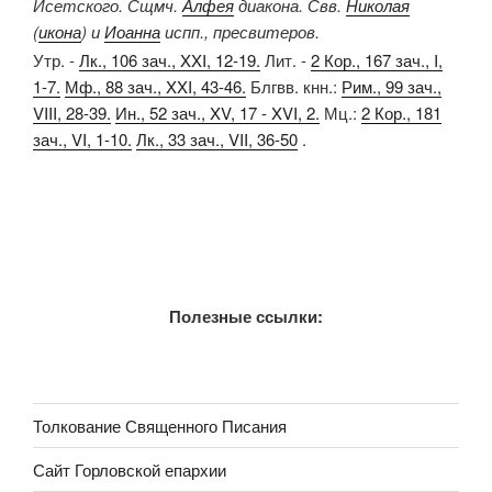
Исетского. Сщмч.
Алфея
диакона. Свв.
Николая
(
икона
) и
Иоанна
испп., пресвитеров.
Утр. -
Лк., 106 зач., XXI, 12-19.
Лит. -
2 Кор., 167 зач., I,
1-7.
Мф., 88 зач., XXI, 43-46.
Блгвв. кнн.:
Рим., 99 зач.,
VIII, 28-39.
Ин., 52 зач., XV, 17 - XVI, 2.
Мц.:
2 Кор., 181
зач., VI, 1-10.
Лк., 33 зач., VII, 36-50
.
Полезные ссылки:
Толкование Священного Писания
Сайт Горловской епархии