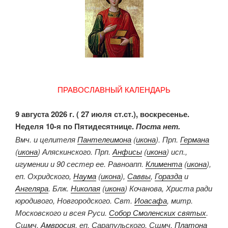
ПРАВОСЛАВНЫЙ КАЛЕНДАРЬ
9 августа 2026 г. ( 27 июля ст.ст.), воскресенье.
Неделя 10-я по Пятидесятнице.
Поста нет.
Вмч. и целителя
Пантелеимона
(
икона
). Прп.
Германа
(
икона
) Аляскинского. Прп.
Анфисы
(
икона
) исп.,
игумении и 90 сестер ее. Равноапп.
Климента
(
икона
),
еп. Охридского,
Наума
(
икона
),
Саввы
,
Горазда
и
Ангеляра
. Блж.
Николая
(
икона
) Кочанова, Христа ради
юродивого, Новгородского. Свт.
Иоасафа
, митр.
Московского и всея Руси.
Собор Смоленских святых
.
Сщмч.
Амвросия
, еп. Сарапульского. Сщмч.
Платона