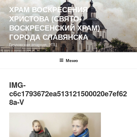
Перейти
ХРАМ ВОСКРЕСЕНИЯ
к
ХРИСТОВА (СВЯТО-
содержимому
ВОСКРЕСЕНСКИЙ ХРАМ)
ГОРОДА СЛАВЯНСКА
Горловская епархия, УПЦ
Меню
IMG-
c6c1793672ea513121500020e7ef62
8a-V