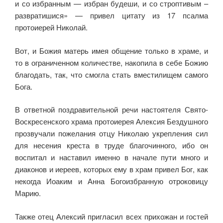
и со избранным — избран будеши, и со строптивым –
развратишися» — привел цитату из 17 псалма
протоиерей Николай.
Вот, и Божия матерь имея общение только в храме, и
то в ограниченном количестве, накопила в себе Божию
благодать, так, что смогла стать вместилищем самого
Бога.
В ответной поздравительной речи настоятеля Свято-
Воскресенского храма протоиерея Алексия Бездушного
прозвучали пожелания отцу Николаю укрепления сил
для несения креста в труде благочинного, ибо он
воспитал и наставил именно в начале пути много и
диаконов и иереев, которых ему в храм привел Бог, как
некогда Иоаким и Анна Богоизбранную отроковицу
Марию.
Также отец Алексий пригласил всех прихожан и гостей