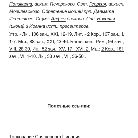
Поликарпа
, архим. Печерского. Свт.
Георгия
, архиеп.
Могилевского. Обретение мощей прп.
Далмата
Исетского. Сщмч.
Алфея
диакона. Свв.
Николая
(
икона
) и
Иоанна
испп., пресвитеров.
Утр. -
Лк., 106 зач., XXI, 12-19.
Лит. -
2 Кор., 167 зач., I,
1-7.
Мф., 88 зач., XXI, 43-46.
Блгвв. кнн.:
Рим., 99 зач.,
VIII, 28-39.
Ин., 52 зач., XV, 17 - XVI, 2.
Мц.:
2 Кор., 181
зач., VI, 1-10.
Лк., 33 зач., VII, 36-50
.
Полезные ссылки:
Толкование Священного Писания