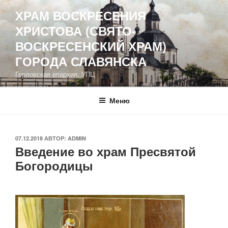
Перейти
ХРАМ ВОСКРЕСЕНИЯ
к
ХРИСТОВА (СВЯТО-
содержимому
ВОСКРЕСЕНСКИЙ ХРАМ)
ГОРОДА СЛАВЯНСКА
Горловская епархия, УПЦ
Меню
ОПУБЛИКОВАНО
07.12.2018
АВТОР:
ADMIN
Введение во храм Пресвятой
Богородицы