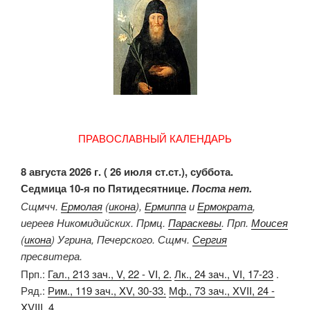
ПРАВОСЛАВНЫЙ КАЛЕНДАРЬ
8 августа 2026 г. ( 26 июля ст.ст.), суббота.
Седмица 10-я по Пятидесятнице.
Поста нет.
Сщмчч.
Ермолая
(
икона
),
Ермиппа
и
Ермократа
,
иереев Никомидийских. Прмц.
Параскевы
. Прп.
Моисея
(
икона
) Угрина, Печерского. Сщмч.
Сергия
пресвитера.
Прп.:
Гал., 213 зач., V, 22 - VI, 2.
Лк., 24 зач., VI, 17-23
.
Ряд.:
Рим., 119 зач., XV, 30-33.
Мф., 73 зач., XVII, 24 -
XVIII, 4.