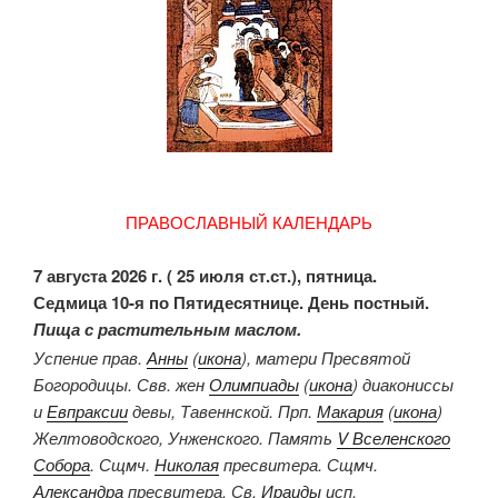
ПРАВОСЛАВНЫЙ КАЛЕНДАРЬ
7 августа 2026 г. ( 25 июля ст.ст.), пятница.
Седмица 10-я по Пятидесятнице. День постный.
Пища с растительным маслом.
Успение прав.
Анны
(
икона
), матери Пресвятой
Богородицы. Свв. жен
Олимпиады
(
икона
) диакониссы
и
Евпраксии
девы, Тавеннской. Прп.
Макария
(
икона
)
Желтоводского, Унженского. Память
V Вселенского
Собора
. Сщмч.
Николая
пресвитера. Сщмч.
Александра
пресвитера. Св.
Ираиды
исп.