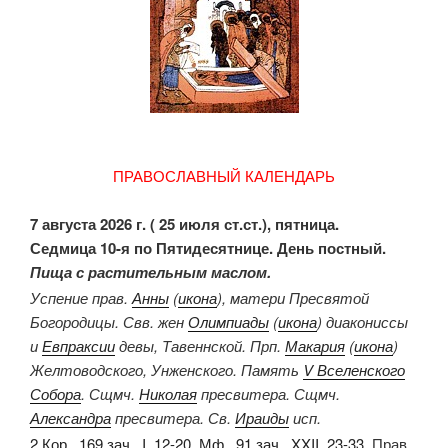
ПРАВОСЛАВНЫЙ КАЛЕНДАРЬ
7 августа 2026 г. ( 25 июля ст.ст.), пятница.
Седмица 10-я по Пятидесятнице. День постный.
Пища с растительным маслом.
Успение прав.
Анны
(
икона
), матери Пресвятой
Богородицы. Свв. жен
Олимпиады
(
икона
) диакониссы
и
Евпраксии
девы, Тавеннской. Прп.
Макария
(
икона
)
Желтоводского, Унженского. Память
V Вселенского
Собора
. Сщмч.
Николая
пресвитера. Сщмч.
Александра
пресвитера. Св.
Ираиды
исп.
2 Кор., 169 зач., I, 12-20.
Мф., 91 зач., XXII, 23-33.
Прав.