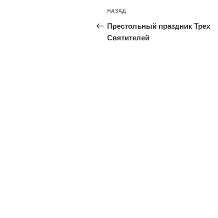
Навигация
Предыдущая
НАЗАД
по
запись:
Престольный праздник Трех
записям
Святителей