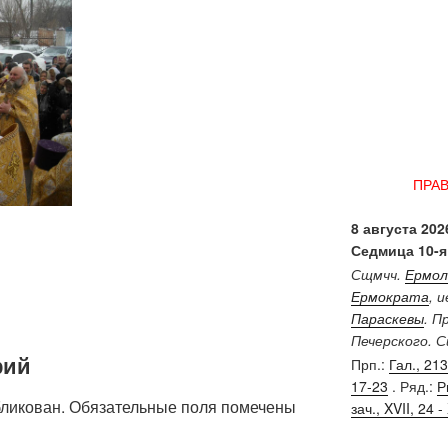
ПРА
8 августа 2026
Седмица 10-я
Сщмчч.
Ермол
Ермократа
, 
Параскевы
. П
Печерского. 
рий
Прп.:
Гал., 213 
17-23
. Ряд.:
Р
бликован.
Обязательные поля помечены
зач., XVII, 24 - 