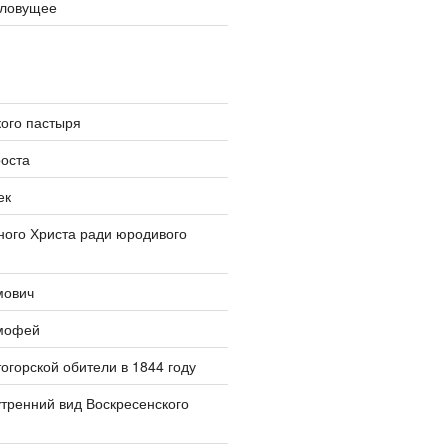
словущее
ого пастыря
оста
ек
ого Христа ради юродивого
мович
мофей
огорской обители в 1844 году
тренний вид Воскресенского