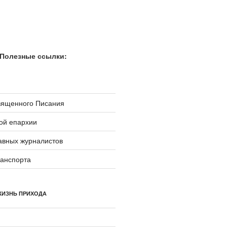
Полезные ссылки:
вященного Писания
ой епархии
авных журналистов
ранспорта
ЖИЗНЬ ПРИХОДА