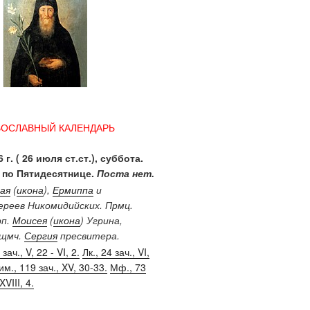
ВОСЛАВНЫЙ КАЛЕНДАРЬ
 г. ( 26 июля ст.ст.), суббота.
 по Пятидесятнице.
Поста нет.
ая
(
икона
),
Ермиппа
и
иереев Никомидийских. Прмц.
рп.
Моисея
(
икона
) Угрина,
Сщмч.
Сергия
пресвитера.
зач., V, 22 - VI, 2.
Лк., 24 зач., VI,
им., 119 зач., XV, 30-33.
Мф., 73
XVIII, 4.