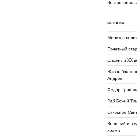
Воскресение 
ИСТОРИЯ
Молитва велик
Почетный стар
Сложный XX в
Жизнь блаженн
Андрея
Федор Трофи
Раб Божий Ти
Открытие Свят
Внешний и вну
храми