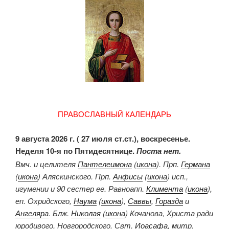
ПРАВОСЛАВНЫЙ КАЛЕНДАРЬ
9 августа 2026 г. ( 27 июля ст.ст.), воскресенье.
Неделя 10-я по Пятидесятнице.
Поста нет.
Вмч. и целителя
Пантелеимона
(
икона
). Прп.
Германа
(
икона
) Аляскинского. Прп.
Анфисы
(
икона
) исп.,
игумении и 90 сестер ее. Равноапп.
Климента
(
икона
),
еп. Охридского,
Наума
(
икона
),
Саввы
,
Горазда
и
Ангеляра
. Блж.
Николая
(
икона
) Кочанова, Христа ради
юродивого, Новгородского. Свт.
Иоасафа
, митр.