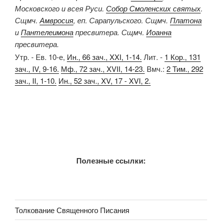
Московского и всея Руси.
Собор Смоленских святых
.
Сщмч.
Амвросия
, еп. Сарапульского. Сщмч.
Платона
и
Пантелеимона
пресвитера. Сщмч.
Иоанна
пресвитера.
Утр. - Ев. 10-е,
Ин., 66 зач., XXI, 1-14.
Лит. -
1 Кор., 131
зач., IV, 9-16.
Мф., 72 зач., XVII, 14-23.
Вмч.:
2 Тим., 292
зач., II, 1-10.
Ин., 52 зач., XV, 17 - XVI, 2.
Полезные ссылки:
Толкование Священного Писания