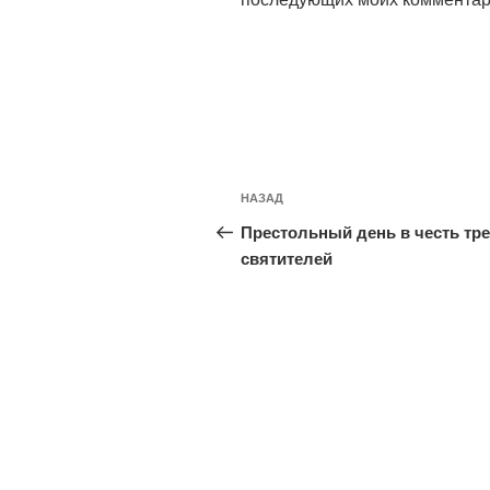
Навигация
Предыдущая
НАЗАД
по
запись:
Престольный день в честь тре
записям
святителей