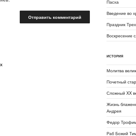
Пасха
Введение во 
Праздник Трех
Воскресение 
ИСТОРИЯ
х
Молитва велик
Почетный стар
Сложный XX в
Жизнь блаженн
Андрея
Федор Трофи
Раб Божий Ти