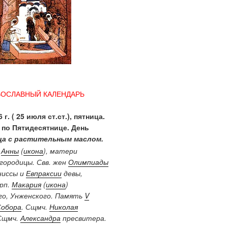
ВОСЛАВНЫЙ КАЛЕНДАРЬ
 г. ( 25 июля ст.ст.), пятница.
 по Пятидесятнице. День
а с растительным маслом.
.
Анны
(
икона
), матери
городицы. Свв. жен
Олимпиады
ниссы и
Евпраксии
девы,
Прп.
Макария
(
икона
)
о, Унженского. Память
V
Собора
. Сщмч.
Николая
Сщмч.
Александра
пресвитера.