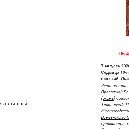
ПРА
7 августа 2026
Седмица 10-я
постный.
Пищ
Успение прав
Пресвятой Бо
(
икона
) диако
х святителей
Тавеннской. 
Желтоводског
Вселенского 
пресвитера. 