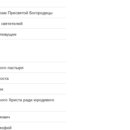
храм Пресвятой Богородицы
 святителей
словущее
ого пастыря
оста
ек
ого Христа ради юродивого
мович
мофей