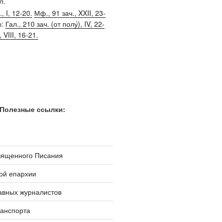
п.
, I, 12-20.
Мф., 91 зач., XXII, 23-
ы:
Гал., 210 зач. (от полу́), IV, 22-
, VIII, 16-21.
Полезные ссылки:
вященного Писания
ой епархии
авных журналистов
ранспорта