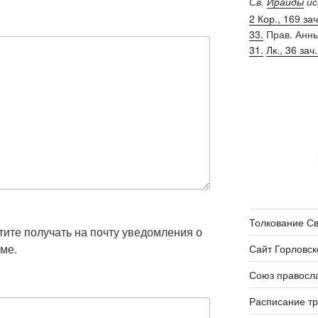
Св.
Ираиды
ис
2 Кор., 169 зач.
33.
Прав. Анн
31.
Лк., 36 зач.
Толкование С
отите получать на почту уведомления о
ме.
Сайт Горловск
Союз правосл
Расписание т