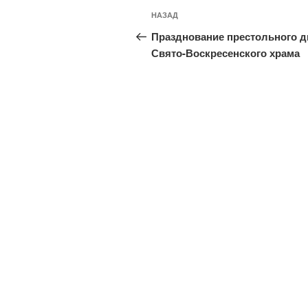
Навигация
Предыдущая
НАЗАД
по
запись:
Празднование престольного д
записям
Свято-Воскресенского храма