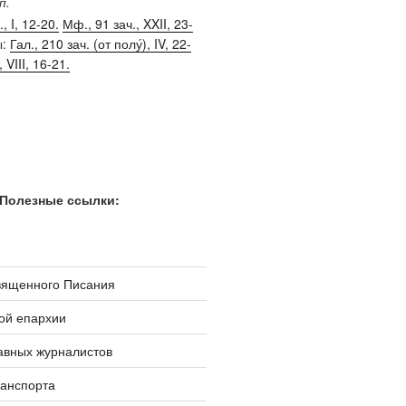
п.
, I, 12-20.
Мф., 91 зач., XXII, 23-
ы:
Гал., 210 зач. (от полу́), IV, 22-
, VIII, 16-21.
Полезные ссылки:
вященного Писания
ой епархии
авных журналистов
ранспорта