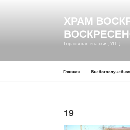
Перейти
к
ХРАМ ВОСК
содержимому
ВОСКРЕСЕН
Горловская епархия, УПЦ
Главная
Внебогослужебная
19