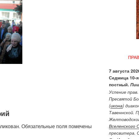
ПРА
7 августа 2026
Седмица 10-я
постный.
Пищ
Успение прав
Пресвятой Бо
(
икона
) диако
рий
Тавеннской. 
Желтоводског
бликован.
Обязательные поля помечены
Вселенского 
пресвитера. 