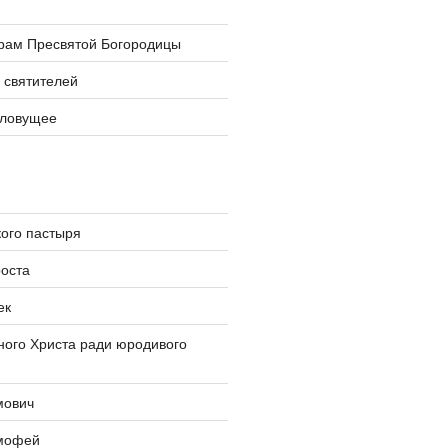
храм Пресвятой Богородицы
 святителей
словущее
ого пастыря
оста
ек
ого Христа ради юродивого
мович
мофей