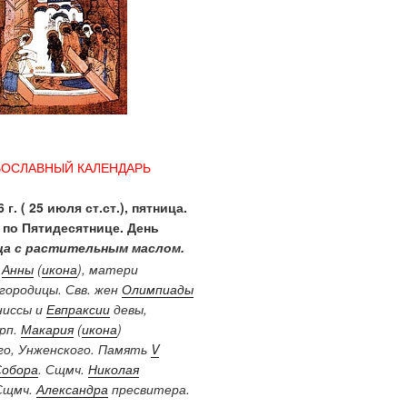
ВОСЛАВНЫЙ КАЛЕНДАРЬ
 г. ( 25 июля ст.ст.), пятница.
 по Пятидесятнице. День
а с растительным маслом.
.
Анны
(
икона
), матери
городицы. Свв. жен
Олимпиады
ниссы и
Евпраксии
девы,
Прп.
Макария
(
икона
)
о, Унженского. Память
V
Собора
. Сщмч.
Николая
Сщмч.
Александра
пресвитера.