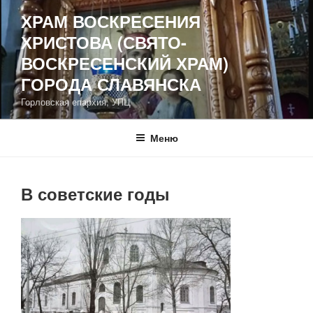
Перейти
ХРАМ ВОСКРЕСЕНИЯ
к
ХРИСТОВА (СВЯТО-
содержимому
ВОСКРЕСЕНСКИЙ ХРАМ)
ГОРОДА СЛАВЯНСКА
Горловская епархия, УПЦ
Меню
В советские годы