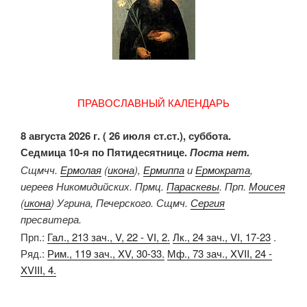
ПРАВОСЛАВНЫЙ КАЛЕНДАРЬ
8 августа 2026 г. ( 26 июля ст.ст.), суббота.
Седмица 10-я по Пятидесятнице.
Поста нет.
Сщмчч.
Ермолая
(
икона
),
Ермиппа
и
Ермократа
,
иереев Никомидийских. Прмц.
Параскевы
. Прп.
Моисея
(
икона
) Угрина, Печерского. Сщмч.
Сергия
пресвитера.
Прп.:
Гал., 213 зач., V, 22 - VI, 2.
Лк., 24 зач., VI, 17-23
.
Ряд.:
Рим., 119 зач., XV, 30-33.
Мф., 73 зач., XVII, 24 -
XVIII, 4.