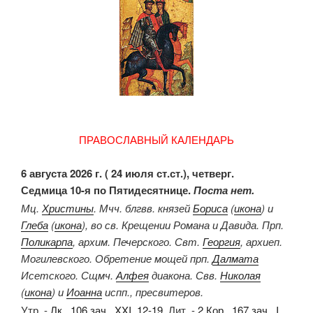
ПРАВОСЛАВНЫЙ КАЛЕНДАРЬ
6 августа 2026 г. ( 24 июля ст.ст.), четверг.
Седмица 10-я по Пятидесятнице.
Поста нет.
Мц.
Христины
. Мчч. блгвв. князей
Бориса
(
икона
) и
Глеба
(
икона
), во св. Крещении Романа и Давида. Прп.
Поликарпа
, архим. Печерского. Свт.
Георгия
, архиеп.
Могилевского. Обретение мощей прп.
Далмата
Исетского. Сщмч.
Алфея
диакона. Свв.
Николая
(
икона
) и
Иоанна
испп., пресвитеров.
Утр. -
Лк., 106 зач., XXI, 12-19.
Лит. -
2 Кор., 167 зач., I,