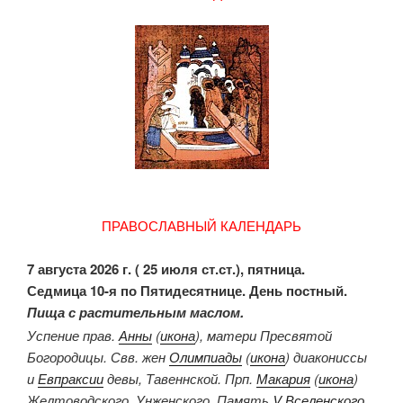
ПРАВОСЛАВНЫЙ КАЛЕНДАРЬ
7 августа 2026 г. ( 25 июля ст.ст.), пятница.
Седмица 10-я по Пятидесятнице. День постный.
Пища с растительным маслом.
Успение прав.
Анны
(
икона
), матери Пресвятой
Богородицы. Свв. жен
Олимпиады
(
икона
) диакониссы
и
Евпраксии
девы, Тавеннской. Прп.
Макария
(
икона
)
Желтоводского, Унженского. Память
V Вселенского