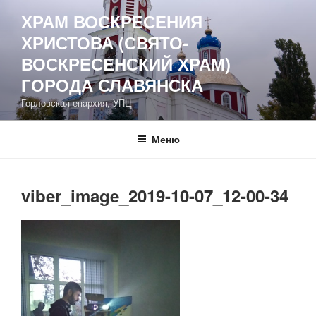
Перейти
ХРАМ ВОСКРЕСЕНИЯ
к
ХРИСТОВА (СВЯТО-
содержимому
ВОСКРЕСЕНСКИЙ ХРАМ)
ГОРОДА СЛАВЯНСКА
Горловская епархия, УПЦ
Меню
viber_image_2019-10-07_12-00-34