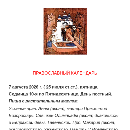
ПРАВОСЛАВНЫЙ КАЛЕНДАРЬ
7 августа 2026 г. ( 25 июля ст.ст.), пятница.
Седмица 10-я по Пятидесятнице. День постный.
Пища с растительным маслом.
Успение прав.
Анны
(
икона
), матери Пресвятой
Богородицы. Свв. жен
Олимпиады
(
икона
) диакониссы
и
Евпраксии
девы, Тавеннской. Прп.
Макария
(
икона
)
Желтоводского, Унженского. Память
V Вселенского