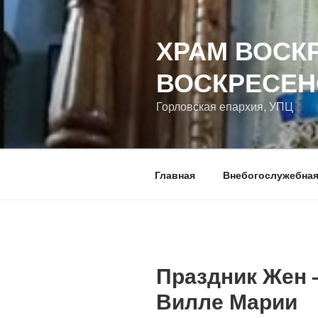
Перейти
к
ХРАМ ВОСК
содержимому
ВОСКРЕСЕН
Горловская епархия, УПЦ
Главная
Внебогослужебная
Праздник Жен 
Вилле Марии