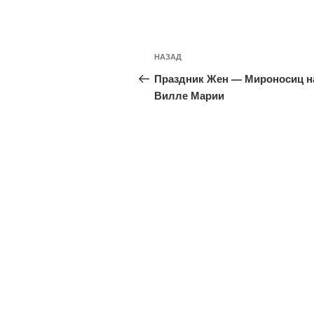
Навигация
Предыдущая
НАЗАД
по
запись:
Праздник Жен — Мироносиц н
записям
Вилле Марии