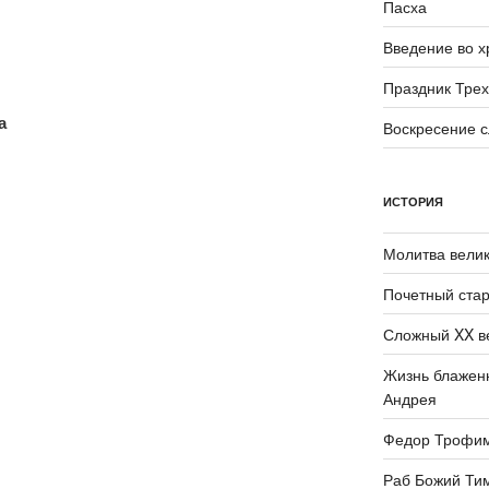
Пасха
Введение во 
Праздник Трех
а
Воскресение 
ИСТОРИЯ
Молитва велик
Почетный стар
Сложный XX в
Жизнь блаженн
Андрея
Федор Трофи
Раб Божий Ти