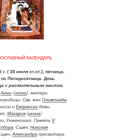
ВОСЛАВНЫЙ КАЛЕНДАРЬ
 г. ( 25 июля ст.ст.), пятница.
 по Пятидесятнице. День
а с растительным маслом.
.
Анны
(
икона
), матери
городицы. Свв. жен
Олимпиады
ниссы и
Евпраксии
девы,
Прп.
Макария
(
икона
)
о, Унженского. Память
V
Собора
. Сщмч.
Николая
Сщмч.
Александра
пресвитера.