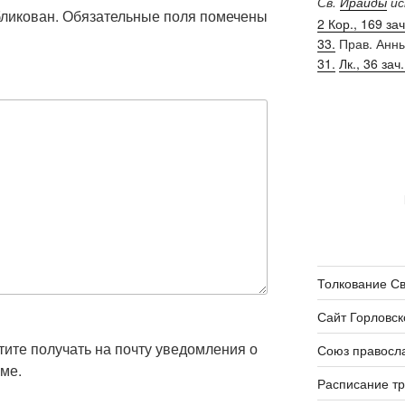
Св.
Ираиды
ис
бликован.
Обязательные поля помечены
2 Кор., 169 зач.
33.
Прав. Анн
31.
Лк., 36 зач.
Толкование С
Сайт Горловск
отите получать на почту уведомления о
Союз правосл
ме.
Расписание т