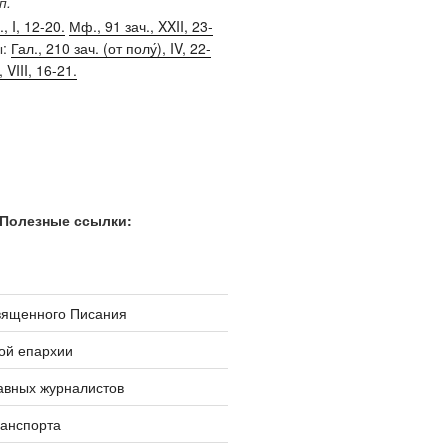
п.
, I, 12-20.
Мф., 91 зач., XXII, 23-
ы:
Гал., 210 зач. (от полу́), IV, 22-
, VIII, 16-21.
Полезные ссылки:
вященного Писания
ой епархии
авных журналистов
ранспорта