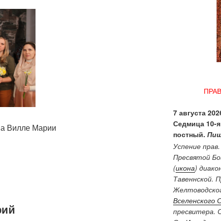
ПРА
7 августа 2026
Седмица 10-я
а Вилле Марии
постный.
Пищ
Успение прав
Пресвятой Бо
(
икона
) диако
Тавеннской. 
Желтоводског
Вселенского 
рий
пресвитера. 