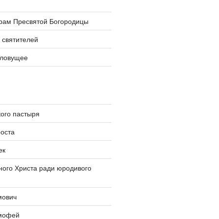
храм Пресвятой Богородицы
 святителей
словущее
ого пастыря
оста
ек
ого Христа ради юродивого
мович
мофей