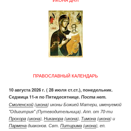
ПРАВОСЛАВНЫЙ КАЛЕНДАРЬ
10 августа 2026 г. ( 28 июля ст.ст.), понедельник.
Седмица 11-я по Пятидесятнице.
Поста нет.
Смоленской
(
икона
) иконы Божией Матери, именуемой
"Одигитрия" (Путеводительница). Апп. от 70-ти
Прохора
(
икона
),
Никанора
(
икона
),
Тимона
(
икона
) и
Пармена
диаконов. Свт.
Питирима
(
икона
), еп.