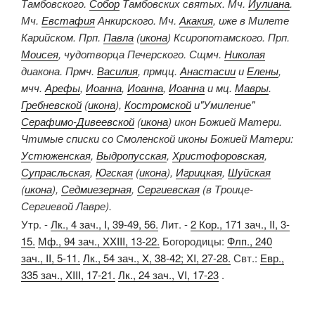
Тамбовского.
Собор
Тамбовских святых. Мч.
Иулиана
.
Мч.
Евстафия
Анкирского. Мч.
Акакия
, иже в Милете
Карийском. Прп.
Павла
(
икона
) Ксиропотамского. Прп.
Моисея
, чудотворца Печерского. Сщмч.
Николая
диакона. Прмч.
Василия
, прмцц.
Анастасии
и
Елены
,
мчч.
Арефы
,
Иоанна
,
Иоанна
,
Иоанна
и мц.
Мавры
.
Гребневской
(
икона
),
Костромской
и"Умиление"
Серафимо-Дивеевской
(
икона
) икон Божией Матери.
Чтимые списки со Смоленской иконы Божией Матери:
Устюженская
,
Выдропусская
,
Христофоровская
,
Супрасльская
,
Югская
(
икона
),
Игрицкая
,
Шуйская
(
икона
),
Седмиезерная
,
Сергиевская
(в Троице-
Сергиевой Лавре).
Утр. -
Лк., 4 зач., I, 39-49, 56.
Лит. -
2 Кор., 171 зач., II, 3-
15.
Мф., 94 зач., XXIII, 13-22.
Богородицы:
Флп., 240
зач., II, 5-11.
Лк., 54 зач., X, 38-42; XI, 27-28.
Свт.:
Евр.,
335 зач., XIII, 17-21.
Лк., 24 зач., VI, 17-23
.