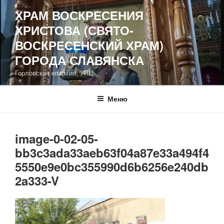
Перейти
ХРАМ ВОСКРЕСЕНИЯ
к
ХРИСТОВА (СВЯТО-
содержимому
ВОСКРЕСЕНСКИЙ ХРАМ)
ГОРОДА СЛАВЯНСКА
Горловская епархия, УПЦ
Меню
image-0-02-05-
bb3c3ada33aeb63f04a87e33a494f4
5550e9e0bc355990d6b6256e240db
2a333-V