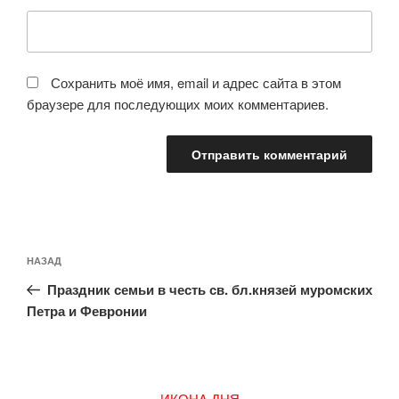
Сохранить моё имя, email и адрес сайта в этом
браузере для последующих моих комментариев.
Навигация
Предыдущая
НАЗАД
по
запись:
записям
Праздник семьи в честь св. бл.князей муромских
Петра и Февронии
ИКОНА ДНЯ