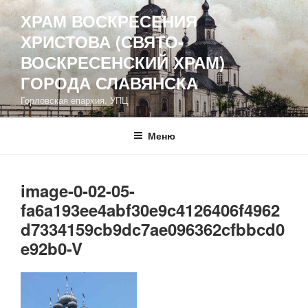
Перейти
ХРАМ ВОСКРЕСЕНИЯ
к
ХРИСТОВА (СВЯТО-
содержимому
ВОСКРЕСЕНСКИЙ ХРАМ)
ГОРОДА СЛАВЯНСКА
Горловская епархия, УПЦ
Меню
image-0-02-05-
fa6a193ee4abf30e9c4126406f4962
d7334159cb9dc7ae096362cfbbcd0
e92b0-V