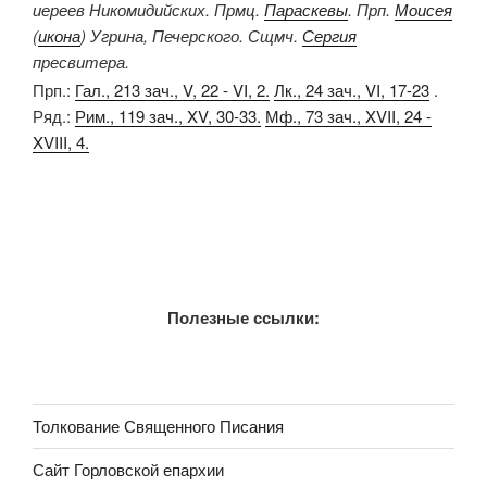
иереев Никомидийских. Прмц.
Параскевы
. Прп.
Моисея
(
икона
) Угрина, Печерского. Сщмч.
Сергия
пресвитера.
Прп.:
Гал., 213 зач., V, 22 - VI, 2.
Лк., 24 зач., VI, 17-23
.
Ряд.:
Рим., 119 зач., XV, 30-33.
Мф., 73 зач., XVII, 24 -
XVIII, 4.
Полезные ссылки:
Толкование Священного Писания
Сайт Горловской епархии