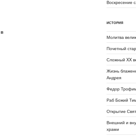
Воскресение 
ИСТОРИЯ
 в
Молитва велик
Почетный стар
Сложный XX в
Жизнь блаженн
Андрея
Федор Трофи
Раб Божий Ти
Открытие Свят
Внешний и вну
храми