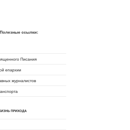
Полезные ссылки:
вященного Писания
ой епархии
авных журналистов
ранспорта
ЖИЗНЬ ПРИХОДА