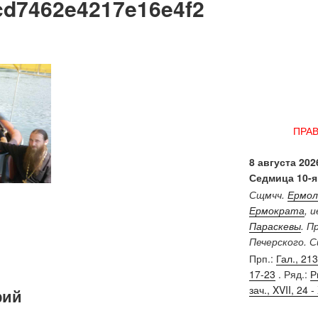
cd7462e4217e16e4f2
ПРА
8 августа 2026
Седмица 10-я
Сщмчч.
Ермол
Ермократа
, 
Параскевы
. П
Печерского. 
Прп.:
Гал., 213 
17-23
. Ряд.:
Р
зач., XVII, 24 - 
рий