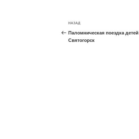
Навигация
Предыдущая
НАЗАД
по
запись:
Паломническая поездка детей
записям
Святогорск