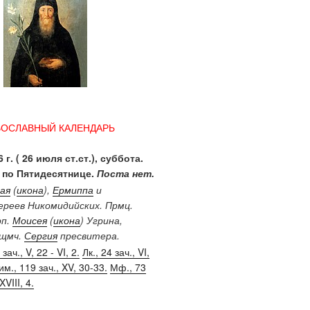
ВОСЛАВНЫЙ КАЛЕНДАРЬ
 г. ( 26 июля ст.ст.), суббота.
 по Пятидесятнице.
Поста нет.
ая
(
икона
),
Ермиппа
и
иереев Никомидийских. Прмц.
рп.
Моисея
(
икона
) Угрина,
Сщмч.
Сергия
пресвитера.
зач., V, 22 - VI, 2.
Лк., 24 зач., VI,
им., 119 зач., XV, 30-33.
Мф., 73
XVIII, 4.