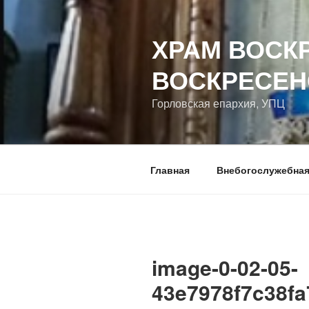
Перейти
к
ХРАМ ВОСК
содержимому
ВОСКРЕСЕН
Горловская епархия, УПЦ
Главная
Внебогослужебная
image-0-02-05-
43e7978f7c38fa