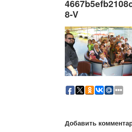
4667b5efb2108
8-V
Добавить коммента