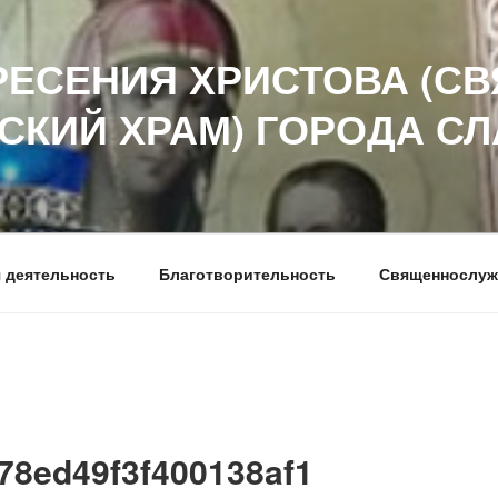
РЕСЕНИЯ ХРИСТОВА (СВ
СКИЙ ХРАМ) ГОРОДА С
 деятельность
Благотворительность
Священнослуж
78ed49f3f400138af1