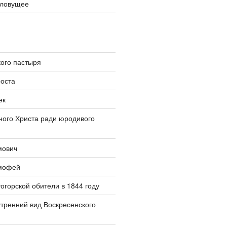
словущее
ого пастыря
оста
ек
ого Христа ради юродивого
мович
мофей
огорской обители в 1844 году
тренний вид Воскресенского