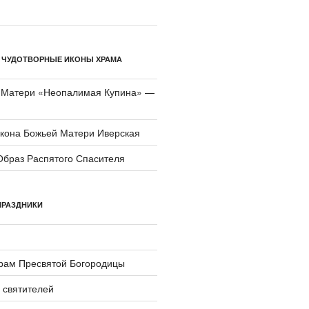
 ЧУДОТВОРНЫЕ ИКОНЫ ХРАМА
 Матери «Неопали­мая Купина» —
икона Божьей Матери Иверская
Образ Распятого Спасителя
ПРАЗДНИКИ
храм Пресвятой Богородицы
 святителей