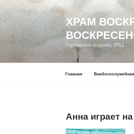
Перейти
к
ХРАМ ВОСК
содержимому
ВОСКРЕСЕН
Горловская епархия, УПЦ
Главная
Внебогослужебная
Анна играет на