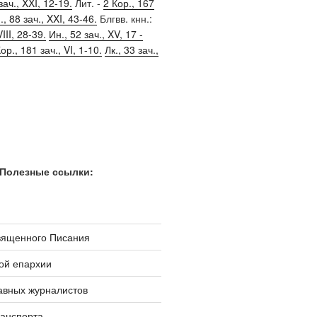
зач., XXI, 12-19.
Лит. -
2 Кор., 167
, 88 зач., XXI, 43-46.
Блгвв. кнн.:
III, 28-39.
Ин., 52 зач., XV, 17 -
ор., 181 зач., VI, 1-10.
Лк., 33 зач.,
Полезные ссылки:
вященного Писания
ой епархии
авных журналистов
ранспорта