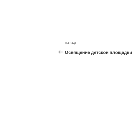
Навигация
Предыдущая
НАЗАД
по
запись:
Освящение детской площадки
записям