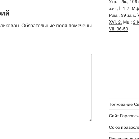
Утр. -
Лк., 106 
зач., I, 1-7.
Мф.
рий
Рим., 99 зач., V
XVI, 2.
Мц.:
2 К
бликован.
Обязательные поля помечены
VII, 36-50
.
Толкование С
Сайт Горловск
Союз правосл
Расписание т