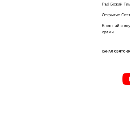
Раб Божий Ти
Открытие Свят
Внешний и вну
храми
КАНАЛ СВЯТО-В