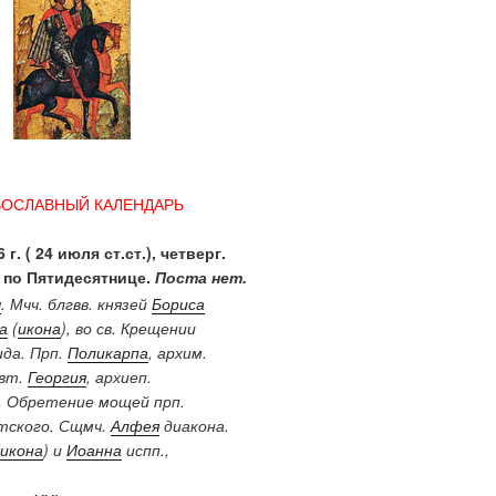
ВОСЛАВНЫЙ КАЛЕНДАРЬ
 г. ( 24 июля ст.ст.), четверг.
 по Пятидесятнице.
Поста нет.
ы
. Мчч. блгвв. князей
Бориса
а
(
икона
), во св. Крещении
ида. Прп.
Поликарпа
, архим.
Свт.
Георгия
, архиеп.
. Обретение мощей прп.
ского. Сщмч.
Алфея
диакона.
икона
) и
Иоанна
испп.,