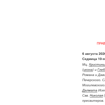
ПРА
6 августа 2026
Седмица 10-я
Мц.
Христин
(
икона
) и
Глеб
Романа и Дав
Печерского. 
Могилевского
Далмата
Исет
Свв.
Николая
(
пресвитеров.