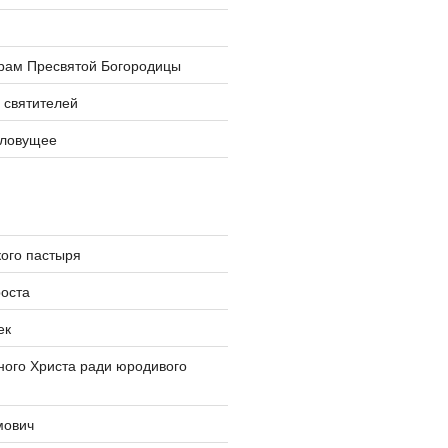
храм Пресвятой Богородицы
 святителей
словущее
ого пастыря
оста
ек
ого Христа ради юродивого
мович