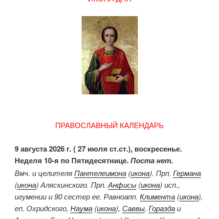
ПРАВОСЛАВНЫЙ КАЛЕНДАРЬ
9 августа 2026 г. ( 27 июля ст.ст.), воскресенье.
Неделя 10-я по Пятидесятнице.
Поста нет.
Вмч. и целителя
Пантелеимона
(
икона
). Прп.
Германа
(
икона
) Аляскинского. Прп.
Анфисы
(
икона
) исп.,
игумении и 90 сестер ее. Равноапп.
Климента
(
икона
),
еп. Охридского,
Наума
(
икона
),
Саввы
,
Горазда
и