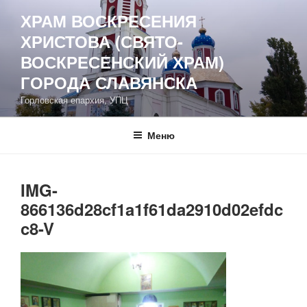
Перейти
ХРАМ ВОСКРЕСЕНИЯ
к
ХРИСТОВА (СВЯТО-
содержимому
ВОСКРЕСЕНСКИЙ ХРАМ)
ГОРОДА СЛАВЯНСКА
Горловская епархия, УПЦ
Меню
IMG-
866136d28cf1a1f61da2910d02efdc
c8-V