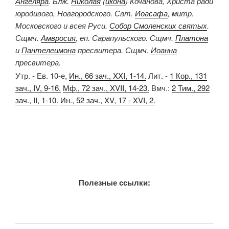
Ангеляра
. Блж.
Николая
(
икона
) Кочанова, Христа ради
юродивого, Новгородского. Свт.
Иоасафа
, митр.
Московского и всея Руси.
Собор Смоленских святых
.
Сщмч.
Амвросия
, еп. Сарапульского. Сщмч.
Платона
и
Пантелеимона
пресвитера. Сщмч.
Иоанна
пресвитера.
Утр. - Ев. 10-е,
Ин., 66 зач., XXI, 1-14.
Лит. -
1 Кор., 131
зач., IV, 9-16.
Мф., 72 зач., XVII, 14-23.
Вмч.:
2 Тим., 292
зач., II, 1-10.
Ин., 52 зач., XV, 17 - XVI, 2.
Полезные ссылки: