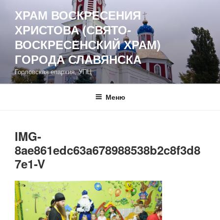
Перейти
ХРАМ ВОСКРЕСЕНИЯ
к
ХРИСТОВА (СВЯТО-
содержимому
ВОСКРЕСЕНСКИЙ ХРАМ)
ГОРОДА СЛАВЯНСКА
Горловская епархия, УПЦ
Меню
IMG-
8ae861edc63a678988538b2c8f3d8
7e1-V