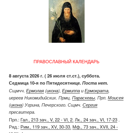
ПРАВОСЛАВНЫЙ КАЛЕНДАРЬ
8 августа 2026 г. ( 26 июля ст.ст.), суббота.
Седмица 10-я по Пятидесятнице.
Поста нет.
Сщмчч.
Ермолая
(
икона
),
Ермиппа
и
Ермократа
,
иереев Никомидийских. Прмц.
Параскевы
. Прп.
Моисея
(
икона
) Угрина, Печерского. Сщмч.
Сергия
пресвитера.
Прп.:
Гал., 213 зач., V, 22 - VI, 2.
Лк., 24 зач., VI, 17-23
.
Ряд.:
Рим., 119 зач., XV, 30-33.
Мф., 73 зач., XVII, 24 -