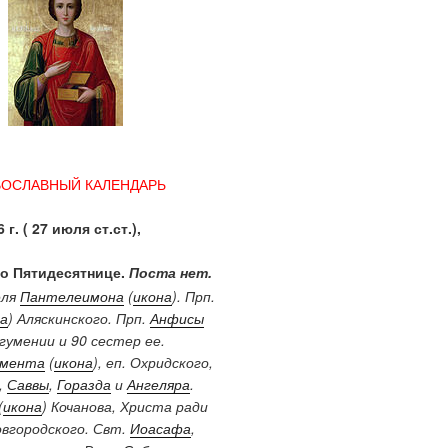
ВОСЛАВНЫЙ КАЛЕНДАРЬ
 г. ( 27 июля ст.ст.),
по Пятидесятнице.
Поста нет.
еля
Пантелеимона
(
икона
). Прп.
а
) Аляскинского. Прп.
Анфисы
 игумении и 90 сестер ее.
имента
(
икона
), еп. Охридского,
),
Саввы
,
Горазда
и
Ангеляра
.
(
икона
) Кочанова, Христа ради
овгородского. Свт.
Иоасафа
,