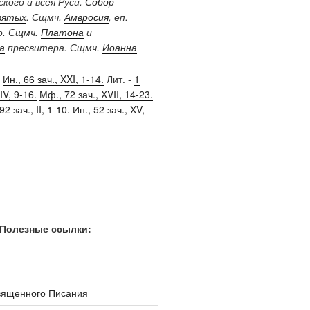
кого и всея Руси.
Собор
вятых
. Сщмч.
Амвросия
, еп.
о. Сщмч.
Платона
и
а
пресвитера. Сщмч.
Иоанна
,
Ин., 66 зач., XXI, 1-14.
Лит. -
1
IV, 9-16.
Мф., 72 зач., XVII, 14-23.
2 зач., II, 1-10.
Ин., 52 зач., XV,
Полезные ссылки:
вященного Писания