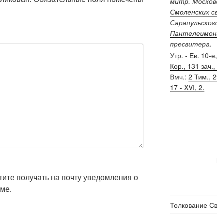
митр. Московс
Смоленских с
Сарапульског
Пантелеимон
пресвитера.
Утр. - Ев. 10-е
Кор., 131 зач., 
Вмч.:
2 Тим., 29
17 - XVI, 2.
отите получать на почту уведомления о
ме.
Толкование С