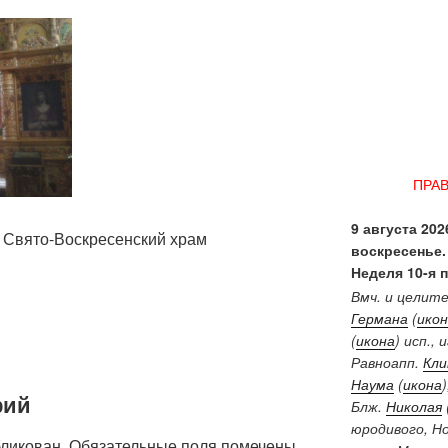
ПРА
9 августа 2026
 Свято-Воскресенский храм
воскресенье.
Неделя 10-я 
Вмч. и целит
Германа
(
икон
(
икона
) исп.,
Равноапп.
Кл
Наума
(
икона
рий
Блж.
Николая
юродивого, Н
бликован.
Обязательные поля помечены