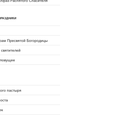
Образ Распятого Спасителя
ПРАЗДНИКИ
храм Пресвятой Богородицы
 святителей
словущее
ого пастыря
оста
ек