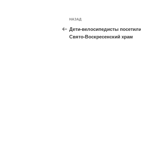
Навигация
Предыдущая
НАЗАД
по
запись:
Дети-велосипедисты посетил
записям
Свято-Воскресенский храм