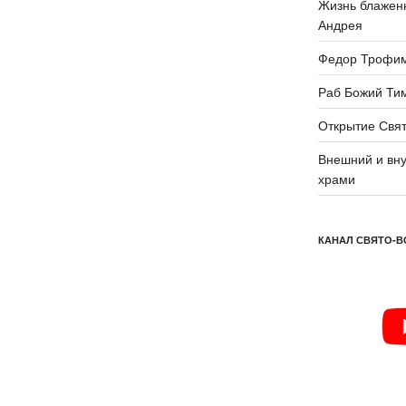
Жизнь блаженн
Андрея
Федор Трофи
Раб Божий Ти
Открытие Свят
Внешний и вну
храми
КАНАЛ СВЯТО-В