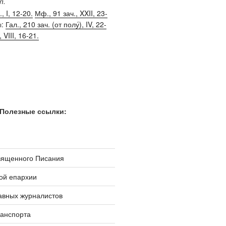
п.
, I, 12-20.
Мф., 91 зач., XXII, 23-
ы:
Гал., 210 зач. (от полу́), IV, 22-
, VIII, 16-21.
Полезные ссылки:
вященного Писания
ой епархии
авных журналистов
ранспорта