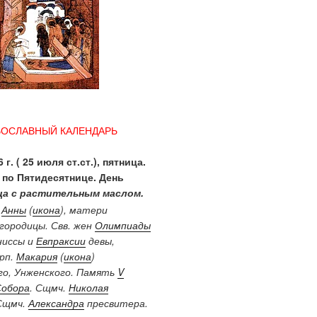
ВОСЛАВНЫЙ КАЛЕНДАРЬ
 г. ( 25 июля ст.ст.), пятница.
 по Пятидесятнице. День
а с растительным маслом.
.
Анны
(
икона
), матери
городицы. Свв. жен
Олимпиады
ниссы и
Евпраксии
девы,
Прп.
Макария
(
икона
)
о, Унженского. Память
V
Собора
. Сщмч.
Николая
Сщмч.
Александра
пресвитера.