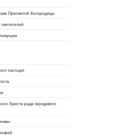
храм Пресвятой Богородицы
 святителей
словущее
ого пастыря
оста
ек
ого Христа ради юродивого
мович
мофей