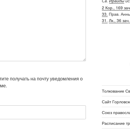
Св.
Ираиды
ис
2 Кор., 169 зач.
33.
Прав. Анн
31.
Лк., 36 зач.
отите получать на почту уведомления о
ме.
Толкование С
Сайт Горловск
Союз правосл
Расписание т