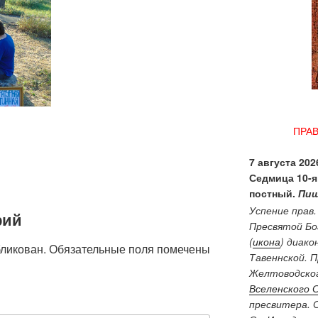
ПРА
7 августа 2026
Седмица 10-я
постный.
Пищ
Успение прав
рий
Пресвятой Бо
(
икона
) диако
бликован.
Обязательные поля помечены
Тавеннской. 
Желтоводског
Вселенского 
пресвитера. 