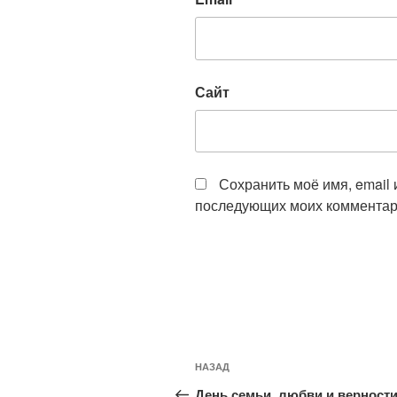
Сайт
Сохранить моё имя, email 
последующих моих комментар
Навигация
Предыдущая
НАЗАД
по
запись:
День семьи, любви и верност