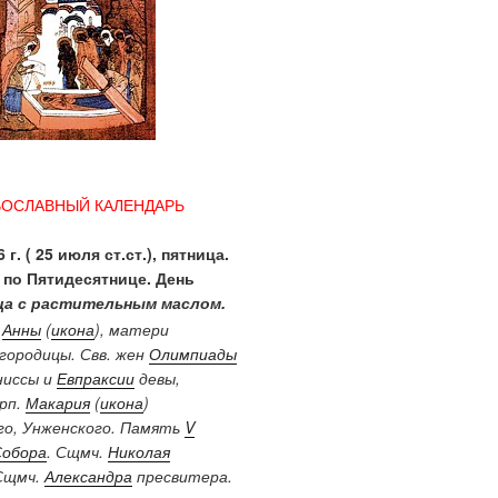
ВОСЛАВНЫЙ КАЛЕНДАРЬ
 г. ( 25 июля ст.ст.), пятница.
 по Пятидесятнице. День
а с растительным маслом.
.
Анны
(
икона
), матери
городицы. Свв. жен
Олимпиады
ниссы и
Евпраксии
девы,
Прп.
Макария
(
икона
)
о, Унженского. Память
V
Собора
. Сщмч.
Николая
Сщмч.
Александра
пресвитера.