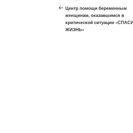
по
запись:
Центр помощи беременным
записям
женщинам, оказавшимся в
критической ситуации «СПАС
ЖИЗНЬ»