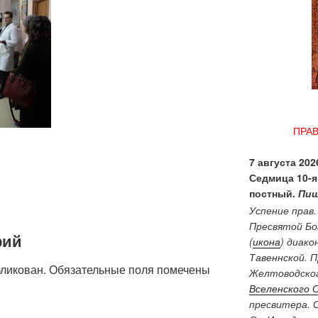
ПРА
7 августа 2026
Седмица 10-я
постный.
Пищ
Успение прав
Пресвятой Бо
рий
(
икона
) диако
Тавеннской. 
бликован.
Обязательные поля помечены
Желтоводског
Вселенского 
пресвитера. 