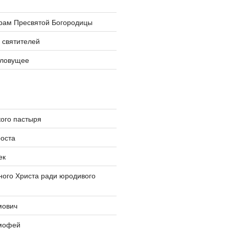
храм Пресвятой Богородицы
 святителей
словущее
ого пастыря
оста
ек
ого Христа ради юродивого
мович
мофей