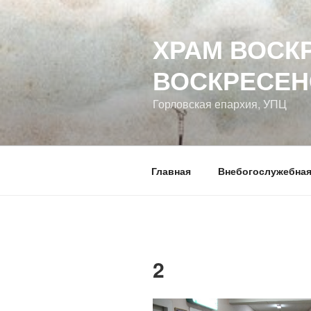
Перейти
к
ХРАМ ВОСК
содержимому
ВОСКРЕСЕН
Горловская епархия, УПЦ
Главная
Внебогослужебная
2