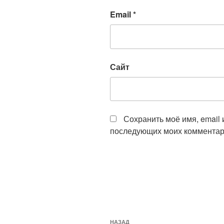
Email
*
Сайт
Сохранить моё имя, email 
последующих моих комментар
Навигация
Предыдущая
НАЗАД