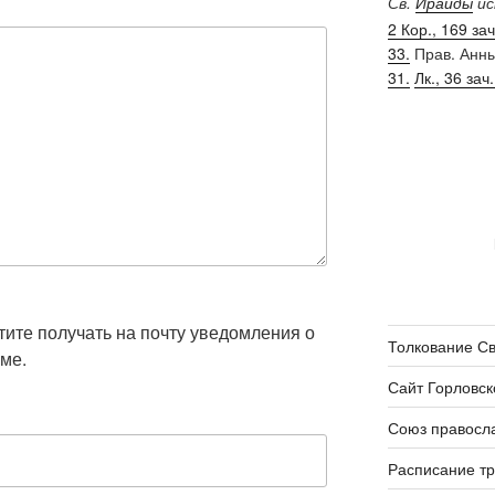
Св.
Ираиды
ис
2 Кор., 169 зач.
33.
Прав. Анн
31.
Лк., 36 зач.
отите получать на почту уведомления о
Толкование С
ме.
Сайт Горловск
Союз правосл
Расписание т