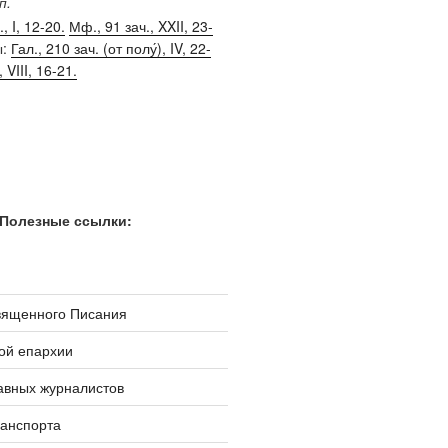
п.
, I, 12-20.
Мф., 91 зач., XXII, 23-
ы:
Гал., 210 зач. (от полу́), IV, 22-
, VIII, 16-21.
Полезные ссылки:
вященного Писания
ой епархии
авных журналистов
ранспорта