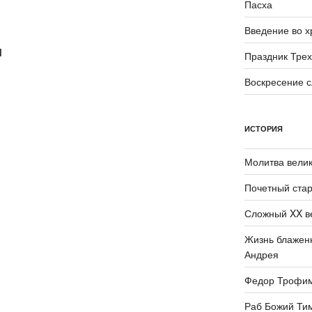
Пасха
Введение во 
И
Праздник Трех
Воскресение 
ИСТОРИЯ
Молитва велик
Почетный стар
Сложный XX в
Жизнь блаженн
Андрея
Федор Трофи
Раб Божий Ти