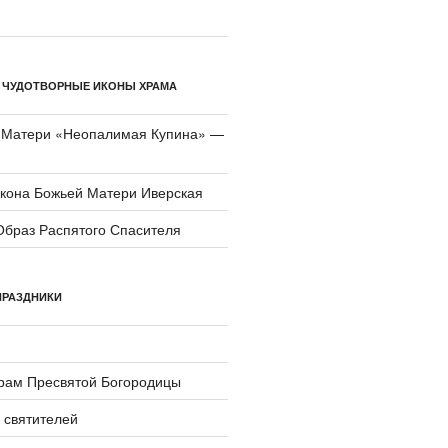
 ЧУДОТВОРНЫЕ ИКОНЫ ХРАМА
 Матери «Неопали­мая Купина» —
икона Божьей Матери Иверская
Образ Распятого Спасителя
ПРАЗДНИКИ
храм Пресвятой Богородицы
 святителей