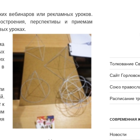
ких вебинаров или рекламных уроков.
остроения, перспективы и приемам
вых уроках.
ма
ых
их
Толкование С
 в
Сайт Горловск
Союз правосл
ли
й.
Расписание т
 к
ым
ия
СОВРЕМЕННАЯ 
Новости