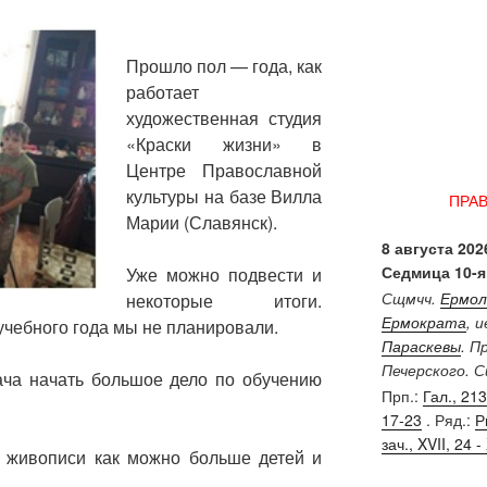
Прошло пол — года, как
работает
художественная студия
«Краски жизни» в
Центре Православной
культуры на базе Вилла
ПРА
Марии (Славянск).
8 августа 2026
Седмица 10-я
Уже можно подвести и
Сщмчч.
Ермол
некоторые итоги.
Ермократа
, 
учебного года мы не планировали.
Параскевы
. П
Печерского. 
ача начать большое дело по обучению
Прп.:
Гал., 213 
17-23
. Ряд.:
Р
зач., XVII, 24 - 
в живописи как можно больше детей и