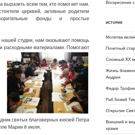
Воскресение 
 выразить всем тем, кто помогает нам.
тоятели церквей, активные родители
творительные фонды и простые
ИСТОРИЯ
Молитва велик
ы нашей студии, нам оказывают помощь
ими расходными материалами. Помогают
Почетный стар
Сложный XX в
Жизнь блаженн
Андрея
Федор Трофи
Раб Божий Ти
Открытие Свят
здник святых благоверных князей Петра
Внешний и вну
лле Марии 8 июля.
храми