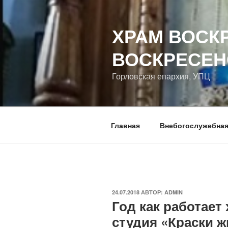
Перейти
к
ХРАМ ВОСК
содержимому
ВОСКРЕСЕН
Горловская епархия, УПЦ
Главная
Внебогослужебная
ОПУБЛИКОВАНО
24.07.2018
АВТОР:
ADMIN
Год как работает
студия «Краски ж