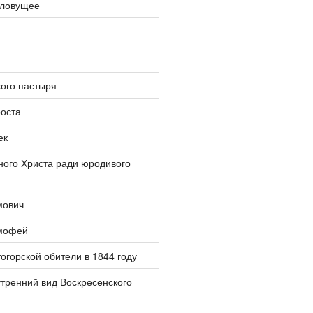
словущее
ого пастыря
оста
ек
ого Христа ради юродивого
мович
мофей
огорской обители в 1844 году
тренний вид Воскресенского