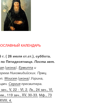
ВОСЛАВНЫЙ КАЛЕНДАРЬ
 г. ( 26 июля ст.ст.), суббота.
 по Пятидесятнице.
Поста нет.
ая
(
икона
),
Ермиппа
и
иереев Никомидийских. Прмц.
рп.
Моисея
(
икона
) Угрина,
Сщмч.
Сергия
пресвитера.
зач., V, 22 - VI, 2.
Лк., 24 зач., VI,
им., 119 зач., XV, 30-33.
Мф., 73
XVIII, 4.