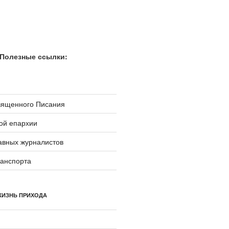
Полезные ссылки:
вященного Писания
ой епархии
авных журналистов
ранспорта
ЖИЗНЬ ПРИХОДА