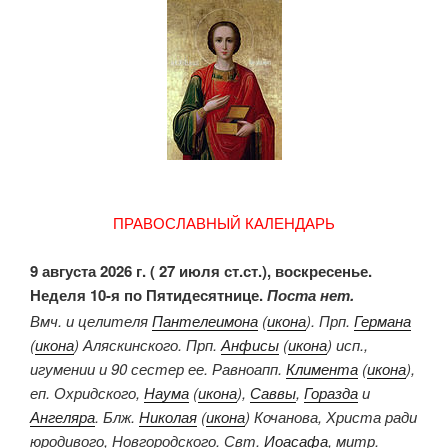
ПРАВОСЛАВНЫЙ КАЛЕНДАРЬ
9 августа 2026 г. ( 27 июля ст.ст.), воскресенье.
Неделя 10-я по Пятидесятнице.
Поста нет.
Вмч. и целителя
Пантелеимона
(
икона
). Прп.
Германа
(
икона
) Аляскинского. Прп.
Анфисы
(
икона
) исп.,
игумении и 90 сестер ее. Равноапп.
Климента
(
икона
),
еп. Охридского,
Наума
(
икона
),
Саввы
,
Горазда
и
Ангеляра
. Блж.
Николая
(
икона
) Кочанова, Христа ради
юродивого, Новгородского. Свт.
Иоасафа
, митр.