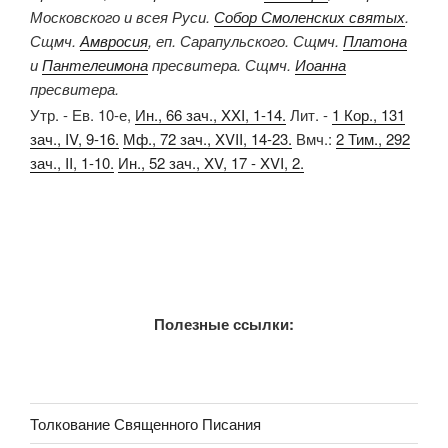
Московского и всея Руси.
Собор Смоленских святых
.
Сщмч.
Амвросия
, еп. Сарапульского. Сщмч.
Платона
и
Пантелеимона
пресвитера. Сщмч.
Иоанна
пресвитера.
Утр. - Ев. 10-е,
Ин., 66 зач., XXI, 1-14.
Лит. -
1 Кор., 131
зач., IV, 9-16.
Мф., 72 зач., XVII, 14-23.
Вмч.:
2 Тим., 292
зач., II, 1-10.
Ин., 52 зач., XV, 17 - XVI, 2.
Полезные ссылки:
Толкование Священного Писания