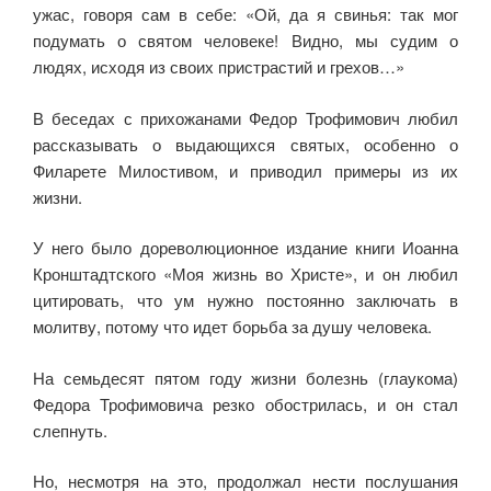
ужас, говоря сам в себе: «Ой, да я свинья: так мог
подумать о святом человеке! Видно, мы судим о
людях, исходя из своих при­страстий и грехов…»
В беседах с прихожанами Федор Трофимович любил
расска­зывать о выдающихся святых, особенно о
Филарете Милостивом, и приводил примеры из их
жизни.
У него было дореволюционное издание книги Иоанна
Кронштадтского «Моя жизнь во Христе», и он любил
цитировать, что ум нужно постоянно заключать в
молит­ву, потому что идет борьба за душу человека.
На семьдесят пятом году жизни болезнь (глаукома)
Федора Трофимовича резко обострилась, и он стал
слепнуть.
Но, несмо­тря на это, продолжал нести послушания