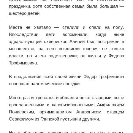
праздники, хотя собственная семья была большая —
шестеро детей.
Места не хватало — стелили и спали на полу.
Впоследствии дети вспоминали: когда ныне
здравствующий схиепископ Алипий был пострижен в
монашество, на него воздвигли гонения не только
власти, но и его родственники; он жил и у Фе­дора
Трофимовича.
В продолжение всей своей жизни Федор Трофимович
совер­шал паломнические поездки.
Много раз встречался и общался он со старцами, ныне
прославленными и канонизированными: Амфилохием
Почаевским, архимандритом Андроником, старцем
Сера­фимом из Глинской пустыни и другими.
Но наибольшую духовную пользу, по его словам,