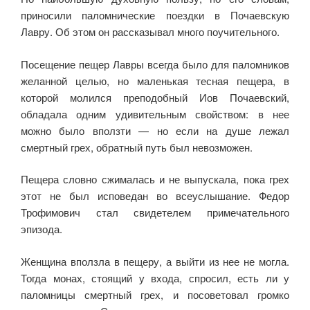
приносили паломнические поездки в Почаевскую
Лавру. Об этом он рассказывал много поучительного.
Посещение пещер Лавры всегда было для паломников
же­ланной целью, но маленькая тесная пещера, в
которой молился преподобный Иов Почаевский,
обладала одним удивительным свойством: в нее
можно было вползти — но если на душе лежал
смертный грех, обратный путь был невозможен.
Пещера словно сжималась и не выпускала, пока грех
этот не был исповедан во всеуслышание. Федор
Трофимович стал свидетелем примечатель­ного
эпизода.
Женщина вползла в пещеру, а выйти из нее не могла.
Тогда монах, стоящий у входа, спросил, есть ли у
паломницы смер­тный грех, и посоветовал громко