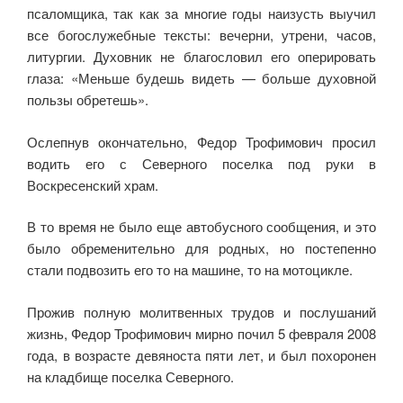
псаломщика, так как за многие годы наизусть выучил
все богослужебные тексты: ве­черни, утрени, часов,
литургии. Духовник не благословил его оперировать
глаза: «Меньше будешь видеть — больше духовной
пользы обретешь».
Ослепнув окончательно, Федор Трофимович просил
водить его с Северного поселка под руки в
Воскресенский храм.
В то время не было еще автобусного сообщения, и это
было обременительно для родных, но постепенно
стали подвозить его то на машине, то на мотоцикле.
Прожив полную молитвенных трудов и послушаний
жизнь, Фе­дор Трофимович мирно почил 5 февраля 2008
года, в возрасте девя­носта пяти лет, и был похоронен
на кладбище поселка Северного.