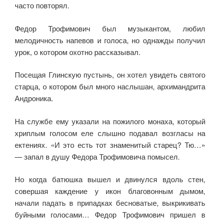
часто повторял.
Федор Трофимович был му­зыкантом, любил
мелодичность напевов и голоса, но однажды по­лучил
урок, о котором охотно рас­сказывал.
Посещая Глинскую пу­стынь, он хотел увидеть свято­го
старца, о котором был много наслышан, архимандрита
Анд­роника.
На службе ему указали на пожилого монаха, который
хриплым голосом еле слышно подавал возгласы на
ектениях. «И это есть тот знаменитый ста­рец? Тю…»
— запал в душу Федора Трофимовича помысел.
Но когда батюшка вышел и двинулся вдоль стен,
совершая каждение у икон благовонным дымом,
начали падать в припадках беснова­тые, выкрикивать
буйными голосами… Федор Трофимович при­шел в