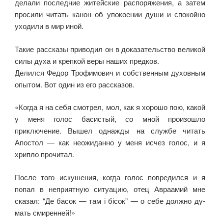
делали последние житейские распоряже­ния, а затем
просили читать канон об упокоении души и спокойно
уходили в мир иной.
Такие рассказы приводил он в доказательство великой
силы духа и крепкой веры наших предков.
Делился Федор Трофимович и собственным духовным
опы­том. Вот один из его рассказов.
«Когда я на себя смотрел, мол, как я хорошо пою, какой
у меня голос басистый, со мной произошло
приключение. Вышел однажды на службе читать
Апостол — как неожиданно у меня исчез голос, и я
хрипло прочитал.
После того искушения, когда голос повредился и я
попал в неприятную ситуацию, отец Авраамий мне
сказал: “Де басок — там і бісок” — о себе должно ду­
мать смиренней!»