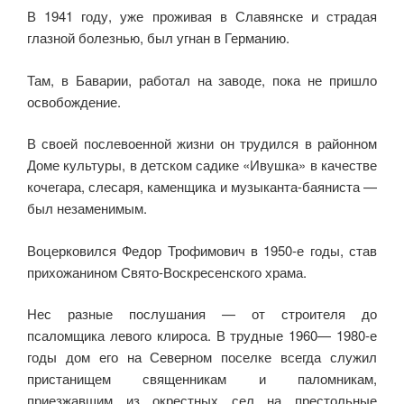
В 1941 году, уже проживая в Славянске и страдая
глазной болезнью, был угнан в Германию.
Там, в Баварии, работал на заводе, пока не пришло
освобождение.
В своей после­военной жизни он трудился в районном
Доме культуры, в детском садике «Ивушка» в качестве
кочегара, слесаря, каменщика и музыканта-баяниста —
был незаменимым.
Воцерковился Федор Трофимович в 1950-е годы, став
прихожанином Свято-Воскресенского храма.
Нес разные послушания — от строителя до
псаломщика левого клироса. В трудные 1960— 1980-е
годы дом его на Северном поселке всегда служил
пристанищем священникам и паломникам,
приезжавшим из окрестных сел на престольные