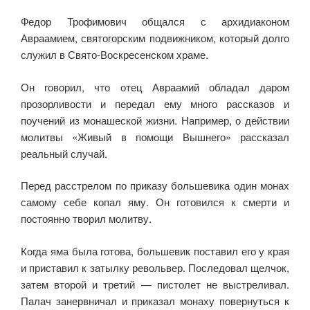
Федор Трофимович общался с архидиаконом
Авраамием, святогорским подвижником, который долго
служил в Свято-Вос­кресенском храме.
Он говорил, что отец Авраамий обладал даром
прозорливости и передал ему много рассказов и
поучений из мона­шеской жизни. Например, о действии
молитвы «Живый в помощи Вышнего» рассказал
реальный случай.
Перед расстрелом по приказу большевика один монах
самому себе копал яму. Он готовился к смерти и
постоянно творил молит­ву.
Когда яма была готова, большевик поставил его у края
и при­ставил к затылку револьвер. Последовал щелчок,
затем второй и третий — пистолет не выстреливал.
Палач занервничал и прика­зал монаху повернуться к