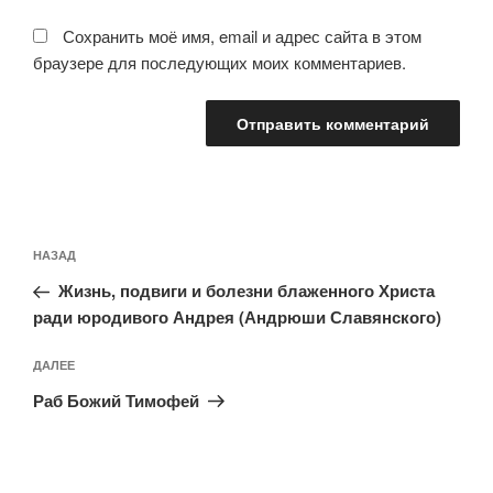
Сохранить моё имя, email и адрес сайта в этом
браузере для последующих моих комментариев.
Навигация
Предыдущая
НАЗАД
по
запись:
записям
Жизнь, подвиги и болезни блаженного Христа
ради юродивого Андрея (Андрюши Славянского)
Следующая
ДАЛЕЕ
запись
Раб Божий Тимофей