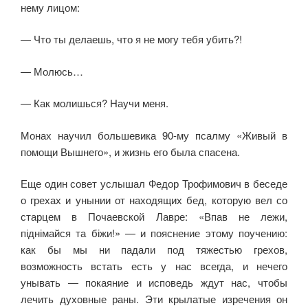
нему лицом:
— Что ты делаешь, что я не могу тебя убить?!
— Молюсь…
— Как молишься? Научи меня.
Монах научил большевика 90-му псалму «Живый в
помощи Вышнего», и жизнь его была спасена.
Еще один совет услышал Федор Трофимович в беседе
о грехах и унынии от находящих бед, которую вел со
старцем в Почаевской Лавре: «Впав не лежи,
піднімайся та біжи!» — и пояснение этому поучению:
как бы мы ни падали под тяжестью грехов,
возможность встать есть у нас всегда, и не­чего
унывать — покаяние и ис­поведь ждут нас, чтобы
лечить духовные раны. Эти крылатые изречения он