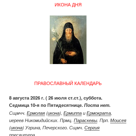
ИКОНА ДНЯ
ПРАВОСЛАВНЫЙ КАЛЕНДАРЬ
8 августа 2026 г. ( 26 июля ст.ст.), суббота.
Седмица 10-я по Пятидесятнице.
Поста нет.
Сщмчч.
Ермолая
(
икона
),
Ермиппа
и
Ермократа
,
иереев Никомидийских. Прмц.
Параскевы
. Прп.
Моисея
(
икона
) Угрина, Печерского. Сщмч.
Сергия
пресвитера.