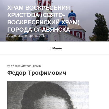
Перейти
ХРАМ ВОСКРЕСЕНИЯ
к
ХРИСТОВА (СВЯТО-
содержимому
ВОСКРЕСЕНСКИЙ ХРАМ)
ГОРОДА СЛАВЯНСКА
Горловская епархия, УПЦ
Меню
ОПУБЛИКОВАНО
29.12.2016
АВТОР:
ADMIN
Федор Трофимович