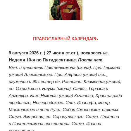
ПРАВОСЛАВНЫЙ КАЛЕНДАРЬ
9 августа 2026 г. ( 27 июля ст.ст.), воскресенье.
Неделя 10-я по Пятидесятнице.
Поста нет.
Вмч. и целителя
Пантелеимона
(
икона
). Прп.
Германа
(
икона
) Аляскинского. Прп.
Анфисы
(
икона
) исп.,
игумении и 90 сестер ее. Равноапп.
Климента
(
икона
),
еп. Охридского,
Наума
(
икона
),
Саввы
,
Горазда
и
Ангеляра
. Блж.
Николая
(
икона
) Кочанова, Христа ради
юродивого, Новгородского. Свт.
Иоасафа
, митр.
Московского и всея Руси.
Собор Смоленских святых
.
Сщмч.
Амвросия
, еп. Сарапульского. Сщмч.
Платона
и
Пантелеимона
пресвитера. Сщмч.
Иоанна
пресвитера.