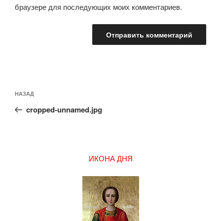
браузере для последующих моих комментариев.
Навигация
Предыдущая
НАЗАД
по
запись:
записям
cropped-unnamed.jpg
ИКОНА ДНЯ