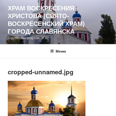
Перейти
ХРАМ ВОСКРЕСЕНИЯ
к
ХРИСТОВА (СВЯТО-
содержимому
ВОСКРЕСЕНСКИЙ ХРАМ)
ГОРОДА СЛАВЯНСКА
Горловская епархия, УПЦ
Меню
cropped-unnamed.jpg