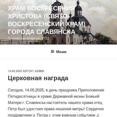
Перейти
ХРАМ ВОСКРЕСЕНИЯ
к
ХРИСТОВА (СВЯТО-
содержимому
ВОСКРЕСЕНСКИЙ ХРАМ)
ГОРОДА СЛАВЯНСКА
Горловская епархия, УПЦ
Меню
ОПУБЛИКОВАНО
14.05.2025
АВТОР:
ADMIN
Церковная награда
Сегодня, 14.05.2025, в день праздника Преполовение
Пятидесятницы в храме Державной иконы Божьей
Матери г. Славянска настоятель нашего храма отец
Петр был удостоен права ношения митры! Сердечно
поздравляем о. Петра с этим важным событием ,с