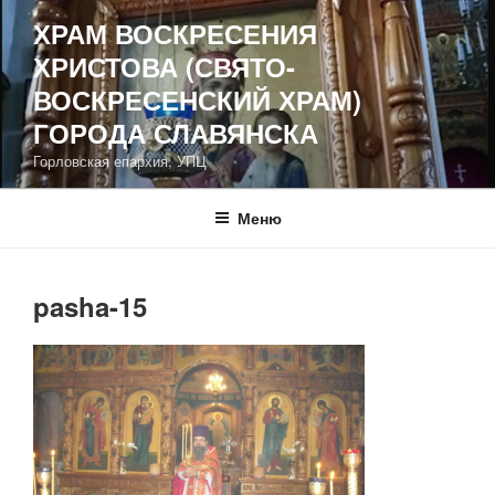
Перейти
ХРАМ ВОСКРЕСЕНИЯ
к
ХРИСТОВА (СВЯТО-
содержимому
ВОСКРЕСЕНСКИЙ ХРАМ)
ГОРОДА СЛАВЯНСКА
Горловская епархия, УПЦ
Меню
pasha-15