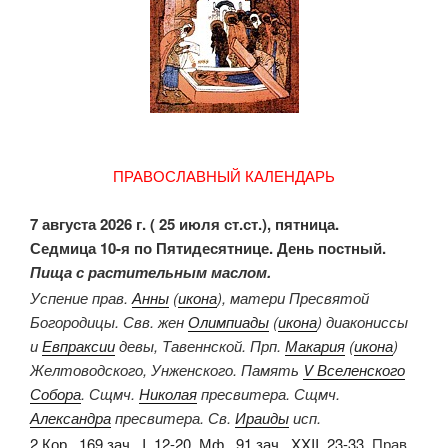
ПРАВОСЛАВНЫЙ КАЛЕНДАРЬ
7 августа 2026 г. ( 25 июля ст.ст.), пятница.
Седмица 10-я по Пятидесятнице. День постный.
Пища с растительным маслом.
Успение прав.
Анны
(
икона
), матери Пресвятой
Богородицы. Свв. жен
Олимпиады
(
икона
) диакониссы
и
Евпраксии
девы, Тавеннской. Прп.
Макария
(
икона
)
Желтоводского, Унженского. Память
V Вселенского
Собора
. Сщмч.
Николая
пресвитера. Сщмч.
Александра
пресвитера. Св.
Ираиды
исп.
2 Кор., 169 зач., I, 12-20.
Мф., 91 зач., XXII, 23-33.
Прав.