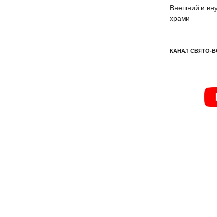
Внешний и вну
храми
КАНАЛ СВЯТО-В