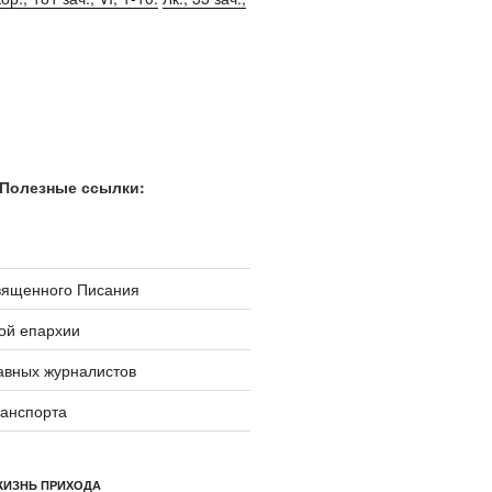
Полезные ссылки:
вященного Писания
ой епархии
авных журналистов
ранспорта
ЖИЗНЬ ПРИХОДА