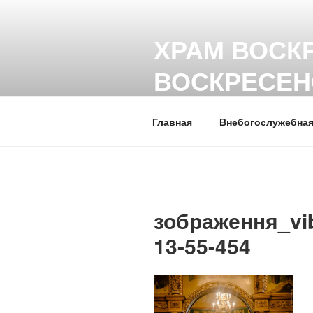
Перейти
к
ХРАМ ВОСК
содержимому
ВОСКРЕСЕН
Горловская епархия, УПЦ
Главная
Внебогослужебная
зображення_vib
13-55-454