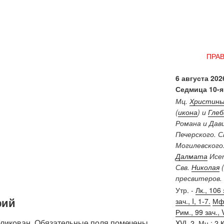
ПРА
6 августа 2026
Седмица 10-я
Мц.
Христин
(
икона
) и
Глеб
Романа и Дав
Печерского. 
Могилевского
Далмата
Исет
Свв.
Николая
(
пресвитеров.
Утр. -
Лк., 106 
рий
зач., I, 1-7.
Мф.
Рим., 99 зач., V
бликован.
Обязательные поля помечены
XVI, 2.
Мц.:
2 К