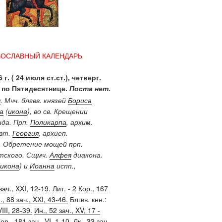
ВОСЛАВНЫЙ КАЛЕНДАРЬ
 г. ( 24 июля ст.ст.), четверг.
 по Пятидесятнице.
Поста нет.
ы
. Мчч. блгвв. князей
Бориса
а
(
икона
), во св. Крещении
ида. Прп.
Поликарпа
, архим.
Свт.
Георгия
, архиеп.
. Обретение мощей прп.
ского. Сщмч.
Алфея
диакона.
икона
) и
Иоанна
испп.,
зач., XXI, 12-19.
Лит. -
2 Кор., 167
, 88 зач., XXI, 43-46.
Блгвв. кнн.:
III, 28-39.
Ин., 52 зач., XV, 17 -
ор., 181 зач., VI, 1-10.
Лк., 33 зач.,