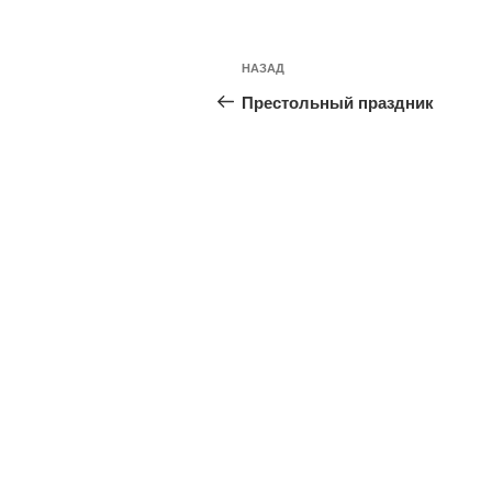
Навигация
Предыдущая
НАЗАД
по
запись:
Престольный праздник
записям