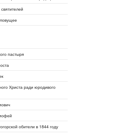
 святителей
словущее
ого пастыря
оста
ек
ого Христа ради юродивого
мович
мофей
огорской обители в 1844 году