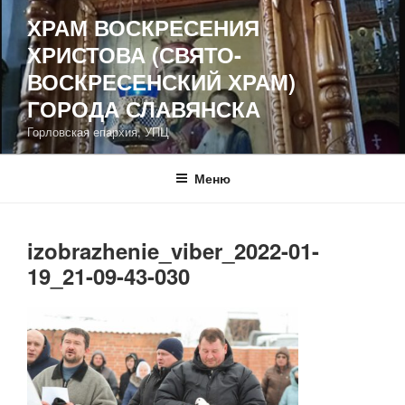
Перейти
ХРАМ ВОСКРЕСЕНИЯ
к
ХРИСТОВА (СВЯТО-
содержимому
ВОСКРЕСЕНСКИЙ ХРАМ)
ГОРОДА СЛАВЯНСКА
Горловская епархия, УПЦ
Меню
izobrazhenie_viber_2022-01-
19_21-09-43-030