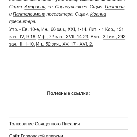
Сщмч.
Амвросия
, еп. Сарапульского. Сщмч.
Платона
и
Пантелеимона
пресвитера. Сщмч.
Иоанна
пресвитера.
Утр. - Ев. 10-е,
Ин., 66 зач., XXI, 1-14.
Лит. -
1 Кор., 131
зач., IV, 9-16.
Мф., 72 зач., XVII, 14-23.
Вмч.:
2 Тим., 292
зач., II, 1-10.
Ин., 52 зач., XV, 17 - XVI, 2.
Полезные ссылки:
Толкование Священного Писания
Сайт Горловской епархии