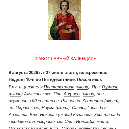
ПРАВОСЛАВНЫЙ КАЛЕНДАРЬ
9 августа 2026 г. ( 27 июля ст.ст.), воскресенье.
Неделя 10-я по Пятидесятнице.
Поста нет.
Вмч. и целителя
Пантелеимона
(
икона
). Прп.
Германа
(
икона
) Аляскинского. Прп.
Анфисы
(
икона
) исп.,
игумении и 90 сестер ее. Равноапп.
Климента
(
икона
),
еп. Охридского,
Наума
(
икона
),
Саввы
,
Горазда
и
Ангеляра
. Блж.
Николая
(
икона
) Кочанова, Христа ради
юродивого, Новгородского. Свт.
Иоасафа
, митр.
Московского и всея Руси.
Собор Смоленских святых
.