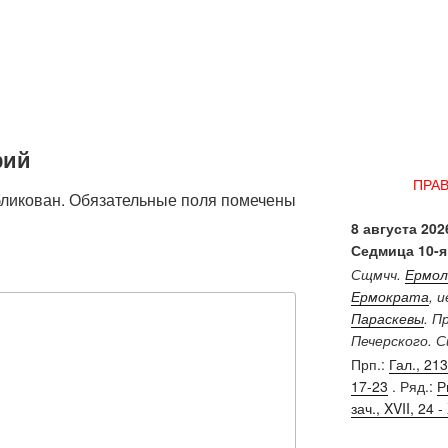
рий
ПРА
бликован.
Обязательные поля помечены
8 августа 2026
Седмица 10-я
Сщмчч.
Ермол
Ермократа
, 
Параскевы
. П
Печерского. 
Прп.:
Гал., 213 
17-23
. Ряд.:
Р
зач., XVII, 24 - 