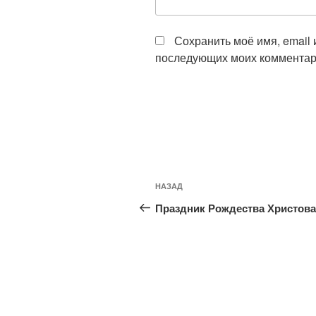
Сохранить моё имя, email 
последующих моих комментар
Навигация
Предыдущая
НАЗАД
по
запись:
Праздник Рождества Христова
записям