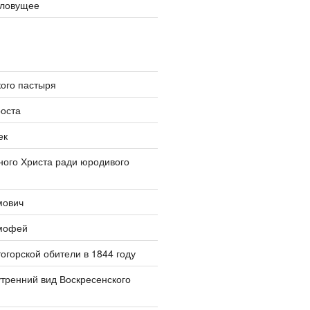
словущее
ого пастыря
оста
ек
ого Христа ради юродивого
мович
мофей
огорской обители в 1844 году
тренний вид Воскресенского