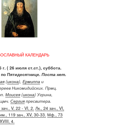
ВОСЛАВНЫЙ КАЛЕНДАРЬ
 г. ( 26 июля ст.ст.), суббота.
 по Пятидесятнице.
Поста нет.
ая
(
икона
),
Ермиппа
и
иереев Никомидийских. Прмц.
рп.
Моисея
(
икона
) Угрина,
Сщмч.
Сергия
пресвитера.
зач., V, 22 - VI, 2.
Лк., 24 зач., VI,
им., 119 зач., XV, 30-33.
Мф., 73
XVIII, 4.