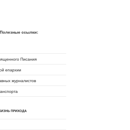
Полезные ссылки:
вященного Писания
ой епархии
авных журналистов
ранспорта
ЖИЗНЬ ПРИХОДА