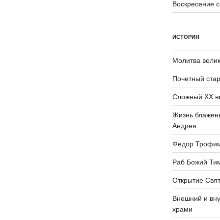
Воскресение 
ИСТОРИЯ
Молитва велик
Почетный стар
Сложный XX в
Жизнь блаженн
Андрея
Федор Трофи
Раб Божий Ти
Открытие Свят
Внешний и вну
храми