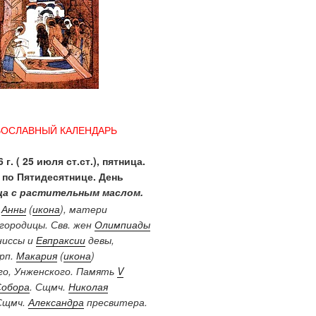
ВОСЛАВНЫЙ КАЛЕНДАРЬ
 г. ( 25 июля ст.ст.), пятница.
 по Пятидесятнице. День
а с растительным маслом.
.
Анны
(
икона
), матери
городицы. Свв. жен
Олимпиады
ниссы и
Евпраксии
девы,
Прп.
Макария
(
икона
)
о, Унженского. Память
V
Собора
. Сщмч.
Николая
Сщмч.
Александра
пресвитера.