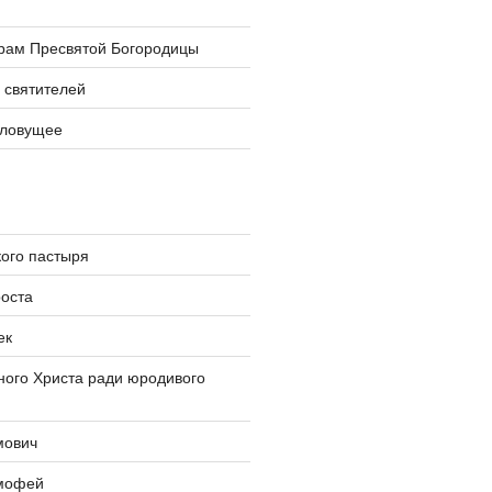
храм Пресвятой Богородицы
 святителей
словущее
ого пастыря
оста
ек
ого Христа ради юродивого
мович
мофей