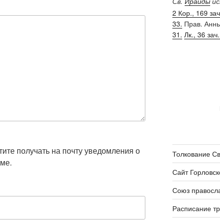
Св.
Ираиды
ис
2 Кор., 169 зач.
33.
Прав. Анн
31.
Лк., 36 зач.
отите получать на почту уведомления о
Толкование С
ме.
Сайт Горловск
Союз правосл
Расписание т