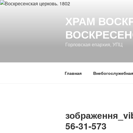
Перейти
к
ХРАМ ВОСК
содержимому
ВОСКРЕСЕН
Горловская епархия, УПЦ
Главная
Внебогослужебная
зображення_vib
56-31-573