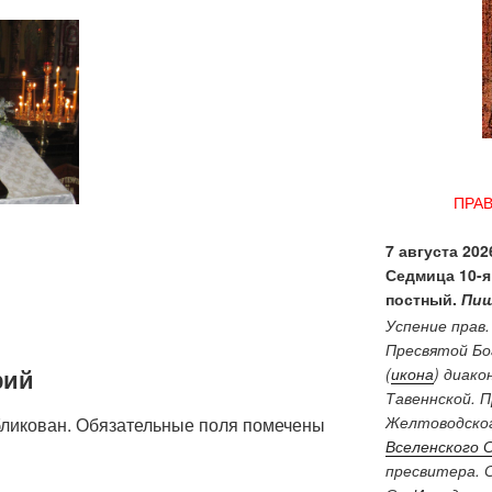
ПРА
7 августа 2026
Седмица 10-я
постный.
Пищ
Успение прав
Пресвятой Бо
рий
(
икона
) диако
Тавеннской. 
Желтоводског
бликован.
Обязательные поля помечены
Вселенского 
пресвитера. 