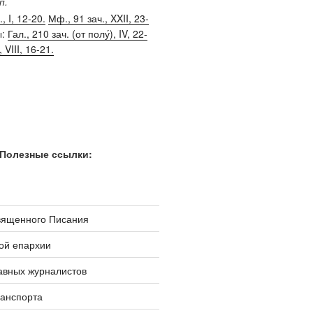
п.
, I, 12-20.
Мф., 91 зач., XXII, 23-
ы:
Гал., 210 зач. (от полу́), IV, 22-
, VIII, 16-21.
Полезные ссылки:
вященного Писания
ой епархии
авных журналистов
ранспорта