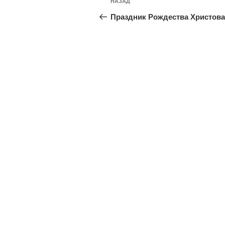
Предыдущая
НАЗАД
по
запись:
Праздник Рождества Христова
записям