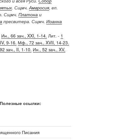
кого и всея Руси.
Собор
вятых
. Сщмч.
Амвросия
, еп.
о. Сщмч.
Платона
и
а
пресвитера. Сщмч.
Иоанна
,
Ин., 66 зач., XXI, 1-14.
Лит. -
1
IV, 9-16.
Мф., 72 зач., XVII, 14-23.
2 зач., II, 1-10.
Ин., 52 зач., XV,
Полезные ссылки:
вященного Писания