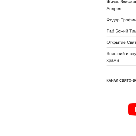
Жизнь блаженн
Андрея
Федор Трофи
Раб Божий Ти
Открытие Свят
Внешний и вну
храми
КАНАЛ СВЯТО-В