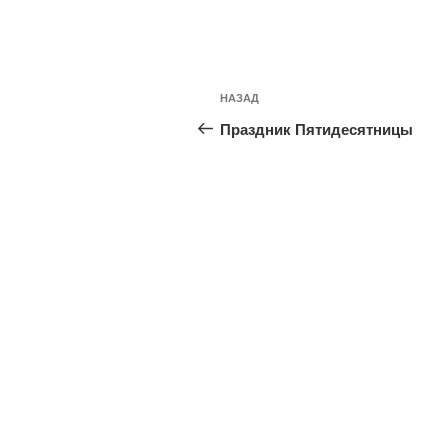
Навигация
Предыдущая
НАЗАД
по
запись:
Праздник Пятидесятницы
записям