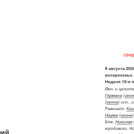
ПРА
9 августа 2026
воскресенье.
Неделя 10-я 
Вмч. и целит
Германа
(
икон
(
икона
) исп.,
Равноапп.
Кл
Наума
(
икона
Блж.
Николая
юродивого, Н
рий