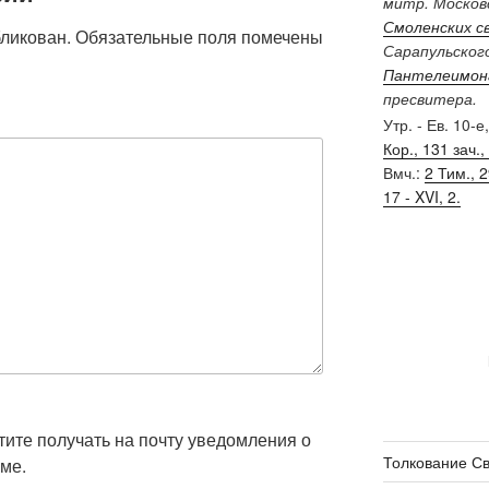
митр. Московс
Смоленских с
бликован.
Обязательные поля помечены
Сарапульског
Пантелеимон
пресвитера.
Утр. - Ев. 10-е
Кор., 131 зач., 
Вмч.:
2 Тим., 29
17 - XVI, 2.
отите получать на почту уведомления о
Толкование С
ме.