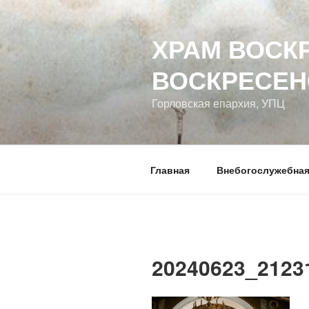
Перейти
к
ХРАМ ВОСК
содержимому
ВОСКРЕСЕН
Горловская епархия, УПЦ
Главная
Внебогослужебная
20240623_2123