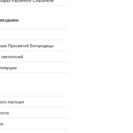
Образ Распятого Спасителя
ПРАЗДНИКИ
храм Пресвятой Богородицы
 святителей
словущее
ого пастыря
оста
ек