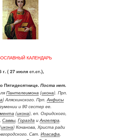
ВОСЛАВНЫЙ КАЛЕНДАРЬ
 г. ( 27 июля ст.ст.),
по Пятидесятнице.
Поста нет.
еля
Пантелеимона
(
икона
). Прп.
а
) Аляскинского. Прп.
Анфисы
 игумении и 90 сестер ее.
имента
(
икона
), еп. Охридского,
),
Саввы
,
Горазда
и
Ангеляра
.
(
икона
) Кочанова, Христа ради
овгородского. Свт.
Иоасафа
,