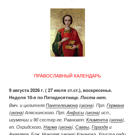
ПРАВОСЛАВНЫЙ КАЛЕНДАРЬ
9 августа 2026 г. ( 27 июля ст.ст.), воскресенье.
Неделя 10-я по Пятидесятнице.
Поста нет.
Вмч. и целителя
Пантелеимона
(
икона
). Прп.
Германа
(
икона
) Аляскинского. Прп.
Анфисы
(
икона
) исп.,
игумении и 90 сестер ее. Равноапп.
Климента
(
икона
),
еп. Охридского,
Наума
(
икона
),
Саввы
,
Горазда
и
Ангеляра
. Блж.
Николая
(
икона
) Кочанова, Христа ради