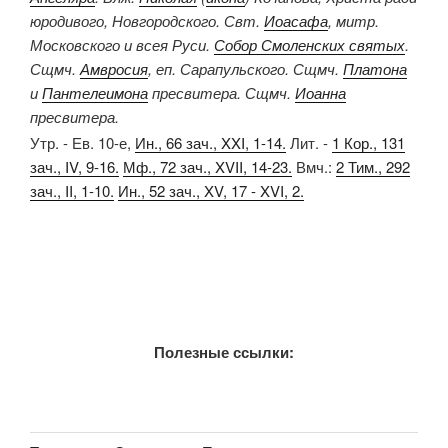
юродивого, Новгородского. Свт.
Иоасафа
, митр.
Московского и всея Руси.
Собор Смоленских святых
.
Сщмч.
Амвросия
, еп. Сарапульского. Сщмч.
Платона
и
Пантелеимона
пресвитера. Сщмч.
Иоанна
пресвитера.
Утр. - Ев. 10-е,
Ин., 66 зач., XXI, 1-14.
Лит. -
1 Кор., 131
зач., IV, 9-16.
Мф., 72 зач., XVII, 14-23.
Вмч.:
2 Тим., 292
зач., II, 1-10.
Ин., 52 зач., XV, 17 - XVI, 2.
Полезные ссылки: