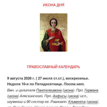
ИКОНА ДНЯ
ПРАВОСЛАВНЫЙ КАЛЕНДАРЬ
9 августа 2026 г. ( 27 июля ст.ст.), воскресенье.
Неделя 10-я по Пятидесятнице.
Поста нет.
Вмч. и целителя
Пантелеимона
(
икона
). Прп.
Германа
(
икона
) Аляскинского. Прп.
Анфисы
(
икона
) исп.,
игумении и 90 сестер ее. Равноапп.
Климента
(
икона
),