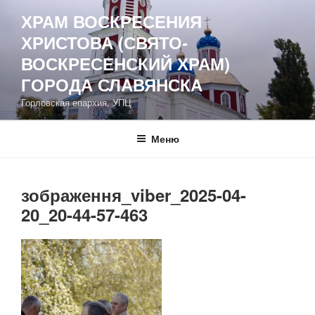
Перейти
ХРАМ ВОСКРЕСЕНИЯ
к
ХРИСТОВА (СВЯТО-
содержимому
ВОСКРЕСЕНСКИЙ ХРАМ)
ГОРОДА СЛАВЯНСКА
Горловская епархия, УПЦ
Меню
зображення_viber_2025-04-
20_20-44-57-463