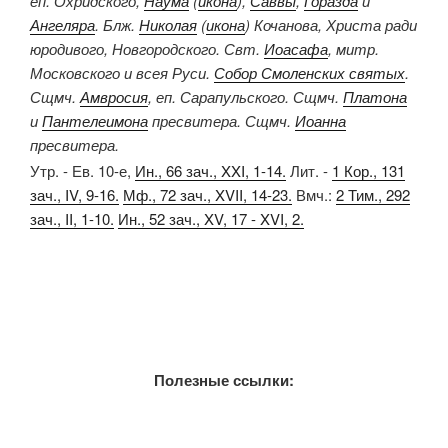
еп. Охридского,
Наума
(
икона
),
Саввы
,
Горазда
и
Ангеляра
. Блж.
Николая
(
икона
) Кочанова, Христа ради
юродивого, Новгородского. Свт.
Иоасафа
, митр.
Московского и всея Руси.
Собор Смоленских святых
.
Сщмч.
Амвросия
, еп. Сарапульского. Сщмч.
Платона
и
Пантелеимона
пресвитера. Сщмч.
Иоанна
пресвитера.
Утр. - Ев. 10-е,
Ин., 66 зач., XXI, 1-14.
Лит. -
1 Кор., 131
зач., IV, 9-16.
Мф., 72 зач., XVII, 14-23.
Вмч.:
2 Тим., 292
зач., II, 1-10.
Ин., 52 зач., XV, 17 - XVI, 2.
Полезные ссылки: