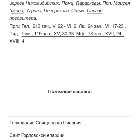
иереев Никомидийских. Прмц.
Параскевы
. Прп.
Моисея
(
икона
) Угрина, Печерского. Сщмч.
Сергия
пресвитера.
Прп.:
Гал., 213 зач., V, 22 - VI, 2.
Лк., 24 зач., VI, 17-23
.
Ряд.:
Рим., 119 зач., XV, 30-33.
Мф., 73 зач., XVII, 24 -
XVIII, 4.
Полезные ссылки:
Толкование Священного Писания
Сайт Горловской епархии