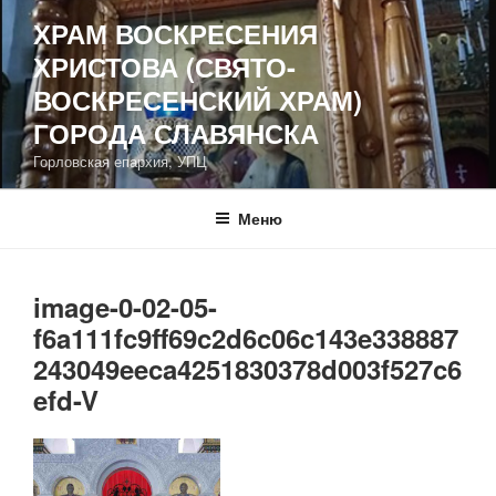
Перейти
ХРАМ ВОСКРЕСЕНИЯ
к
ХРИСТОВА (СВЯТО-
содержимому
ВОСКРЕСЕНСКИЙ ХРАМ)
ГОРОДА СЛАВЯНСКА
Горловская епархия, УПЦ
Меню
image-0-02-05-
f6a111fc9ff69c2d6c06c143e338887
243049eeca4251830378d003f527c6
efd-V