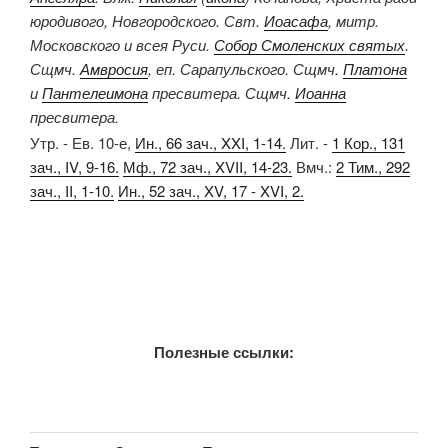
юродивого, Новгородского. Свт.
Иоасафа
, митр.
Московского и всея Руси.
Собор Смоленских святых
.
Сщмч.
Амвросия
, еп. Сарапульского. Сщмч.
Платона
и
Пантелеимона
пресвитера. Сщмч.
Иоанна
пресвитера.
Утр. - Ев. 10-е,
Ин., 66 зач., XXI, 1-14.
Лит. -
1 Кор., 131
зач., IV, 9-16.
Мф., 72 зач., XVII, 14-23.
Вмч.:
2 Тим., 292
зач., II, 1-10.
Ин., 52 зач., XV, 17 - XVI, 2.
Полезные ссылки: