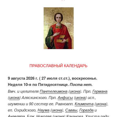
ПРАВОСЛАВНЫЙ КАЛЕНДАРЬ
9 августа 2026 г. ( 27 июля ст.ст.), воскресенье.
Неделя 10-я по Пятидесятнице.
Поста нет.
Вмч. и целителя
Пантелеимона
(
икона
). Прп.
Германа
(
икона
) Аляскинского. Прп.
Анфисы
(
икона
) исп.,
игумении и 90 сестер ее. Равноапп.
Климента
(
икона
),
еп. Охридского,
Наума
(
икона
),
Саввы
,
Горазда
и
Ангеляра
. Блж.
Николая
(
икона
) Кочанова, Христа ради