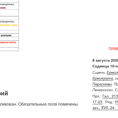
ПРА
8 августа 2026
Седмица 10-я
Сщмчч.
Ермол
Ермократа
, 
Параскевы
. П
Печерского. 
рий
Прп.:
Гал., 213 
17-23
. Ряд.:
Р
бликован.
Обязательные поля помечены
зач., XVII, 24 - 