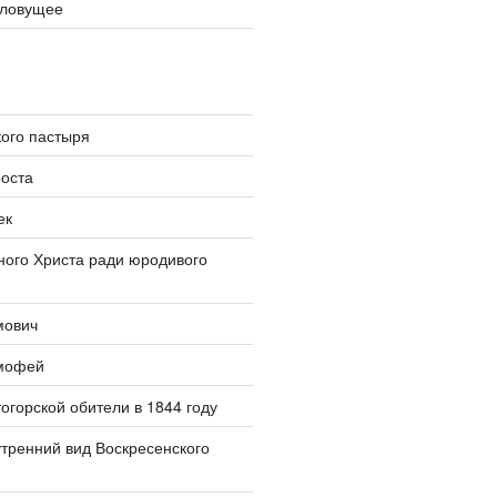
словущее
ого пастыря
оста
ек
ого Христа ради юродивого
мович
мофей
огорской обители в 1844 году
тренний вид Воскресенского