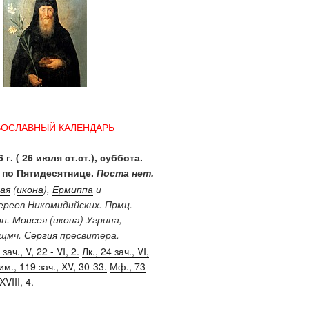
ВОСЛАВНЫЙ КАЛЕНДАРЬ
 г. ( 26 июля ст.ст.), суббота.
 по Пятидесятнице.
Поста нет.
ая
(
икона
),
Ермиппа
и
иереев Никомидийских. Прмц.
рп.
Моисея
(
икона
) Угрина,
Сщмч.
Сергия
пресвитера.
зач., V, 22 - VI, 2.
Лк., 24 зач., VI,
им., 119 зач., XV, 30-33.
Мф., 73
XVIII, 4.