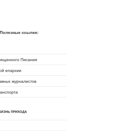
Полезные ссылки:
вященного Писания
ой епархии
авных журналистов
ранспорта
ЖИЗНЬ ПРИХОДА