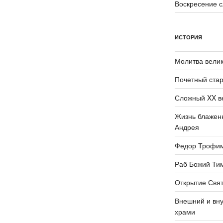
Воскресение 
ИСТОРИЯ
Молитва велик
Почетный стар
Сложный XX в
Жизнь блаженн
Андрея
Федор Трофи
Раб Божий Ти
Открытие Свят
Внешний и вну
храми