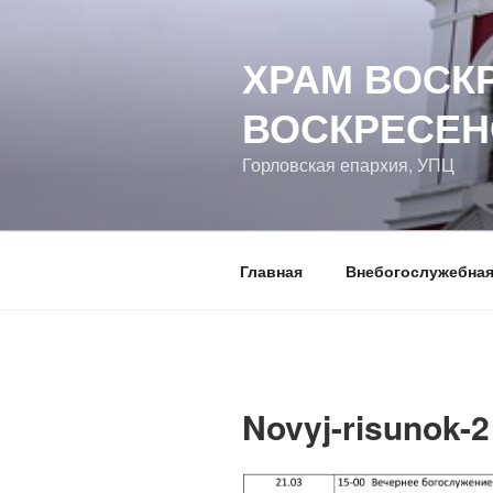
Перейти
к
ХРАМ ВОСК
содержимому
ВОСКРЕСЕН
Горловская епархия, УПЦ
Главная
Внебогослужебная
Novyj-risunok-2