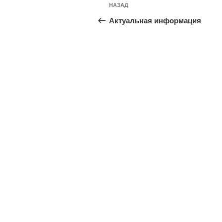
Навигация
Предыдущая
НАЗАД
по
запись:
Актуальная информация
записям