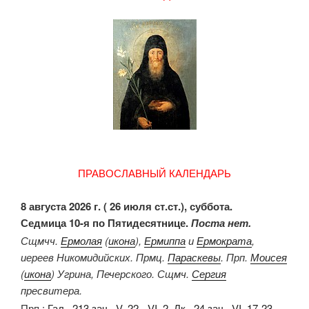
ПРАВОСЛАВНЫЙ КАЛЕНДАРЬ
8 августа 2026 г. ( 26 июля ст.ст.), суббота.
Седмица 10-я по Пятидесятнице.
Поста нет.
Сщмчч.
Ермолая
(
икона
),
Ермиппа
и
Ермократа
,
иереев Никомидийских. Прмц.
Параскевы
. Прп.
Моисея
(
икона
) Угрина, Печерского. Сщмч.
Сергия
пресвитера.
Прп.:
Гал., 213 зач., V, 22 - VI, 2.
Лк., 24 зач., VI, 17-23
.