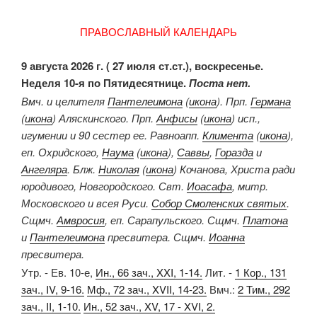
ПРАВОСЛАВНЫЙ КАЛЕНДАРЬ
9 августа 2026 г. ( 27 июля ст.ст.), воскресенье.
Неделя 10-я по Пятидесятнице.
Поста нет.
Вмч. и целителя
Пантелеимона
(
икона
). Прп.
Германа
(
икона
) Аляскинского. Прп.
Анфисы
(
икона
) исп.,
игумении и 90 сестер ее. Равноапп.
Климента
(
икона
),
еп. Охридского,
Наума
(
икона
),
Саввы
,
Горазда
и
Ангеляра
. Блж.
Николая
(
икона
) Кочанова, Христа ради
юродивого, Новгородского. Свт.
Иоасафа
, митр.
Московского и всея Руси.
Собор Смоленских святых
.
Сщмч.
Амвросия
, еп. Сарапульского. Сщмч.
Платона
и
Пантелеимона
пресвитера. Сщмч.
Иоанна
пресвитера.
Утр. - Ев. 10-е,
Ин., 66 зач., XXI, 1-14.
Лит. -
1 Кор., 131
зач., IV, 9-16.
Мф., 72 зач., XVII, 14-23.
Вмч.:
2 Тим., 292
зач., II, 1-10.
Ин., 52 зач., XV, 17 - XVI, 2.