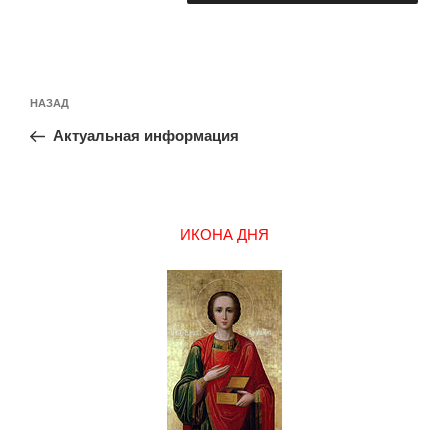
Навигация
Предыдущая
НАЗАД
по
запись:
записям
Актуальная информация
ИКОНА ДНЯ