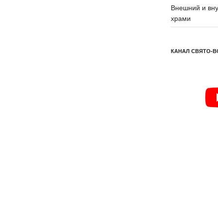
Внешний и вну
храми
КАНАЛ СВЯТО-В