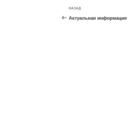
Навигация
Предыдущая
НАЗАД
по
запись:
Актуальная информация
записям