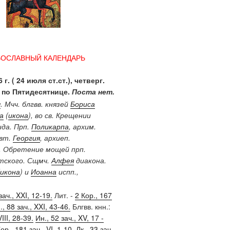
ВОСЛАВНЫЙ КАЛЕНДАРЬ
 г. ( 24 июля ст.ст.), четверг.
 по Пятидесятнице.
Поста нет.
ы
. Мчч. блгвв. князей
Бориса
а
(
икона
), во св. Крещении
ида. Прп.
Поликарпа
, архим.
Свт.
Георгия
, архиеп.
. Обретение мощей прп.
ского. Сщмч.
Алфея
диакона.
икона
) и
Иоанна
испп.,
зач., XXI, 12-19.
Лит. -
2 Кор., 167
, 88 зач., XXI, 43-46.
Блгвв. кнн.:
III, 28-39.
Ин., 52 зач., XV, 17 -
ор., 181 зач., VI, 1-10.
Лк., 33 зач.,