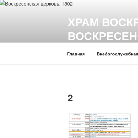
Перейти
к
ХРАМ ВОСК
содержимому
ВОСКРЕСЕН
Горловская епархия, УПЦ
Главная
Внебогослужебная
2