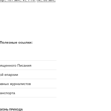
Полезные ссылки:
вященного Писания
ой епархии
авных журналистов
ранспорта
ЖИЗНЬ ПРИХОДА