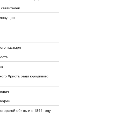
 святителей
словущее
ого пастыря
оста
ек
ого Христа ради юродивого
мович
мофей
огорской обители в 1844 году