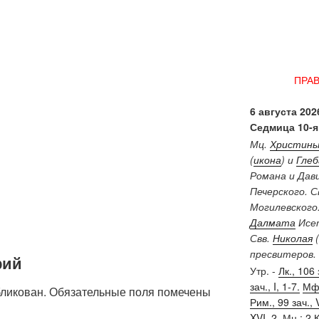
ПРА
6 августа 2026
Седмица 10-я
Мц.
Христин
(
икона
) и
Глеб
Романа и Дав
Печерского. 
Могилевского
Далмата
Исет
Свв.
Николая
(
пресвитеров.
рий
Утр. -
Лк., 106 
зач., I, 1-7.
Мф.
бликован.
Обязательные поля помечены
Рим., 99 зач., V
XVI, 2.
Мц.:
2 К