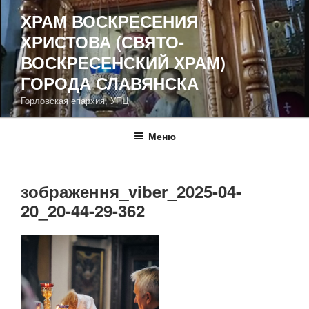
Перейти
ХРАМ ВОСКРЕСЕНИЯ
к
ХРИСТОВА (СВЯТО-
содержимому
ВОСКРЕСЕНСКИЙ ХРАМ)
ГОРОДА СЛАВЯНСКА
Горловская епархия, УПЦ
Меню
зображення_viber_2025-04-
20_20-44-29-362