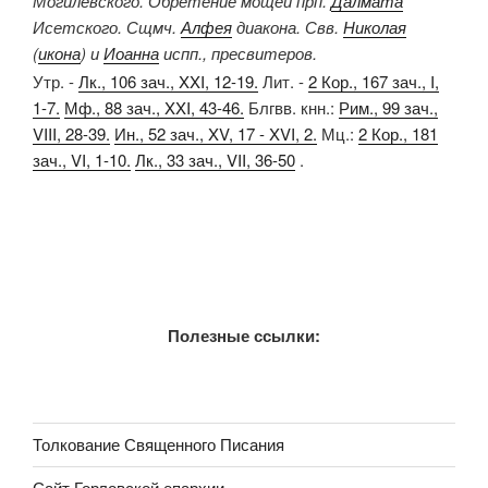
Могилевского. Обретение мощей прп.
Далмата
Исетского. Сщмч.
Алфея
диакона. Свв.
Николая
(
икона
) и
Иоанна
испп., пресвитеров.
Утр. -
Лк., 106 зач., XXI, 12-19.
Лит. -
2 Кор., 167 зач., I,
1-7.
Мф., 88 зач., XXI, 43-46.
Блгвв. кнн.:
Рим., 99 зач.,
VIII, 28-39.
Ин., 52 зач., XV, 17 - XVI, 2.
Мц.:
2 Кор., 181
зач., VI, 1-10.
Лк., 33 зач., VII, 36-50
.
Полезные ссылки:
Толкование Священного Писания
Сайт Горловской епархии