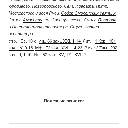
юродивого, Новгородского. Свт.
Иоасафа
, митр.
Московского и всея Руси.
Собор Смоленских святых
.
Сщмч.
Амвросия
, еп. Сарапульского. Сщмч.
Платона
и
Пантелеимона
пресвитера. Сщмч.
Иоанна
пресвитера.
Утр. - Ев. 10-е,
Ин., 66 зач., XXI, 1-14.
Лит. -
1 Кор., 131
зач., IV, 9-16.
Мф., 72 зач., XVII, 14-23.
Вмч.:
2 Тим., 292
зач., II, 1-10.
Ин., 52 зач., XV, 17 - XVI, 2.
Полезные ссылки: