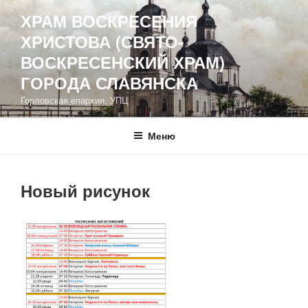
Перейти
ХРАМ ВОСКРЕСЕНИЯ
к
ХРИСТОВА (СВЯТО-
содержимому
ВОСКРЕСЕНСКИЙ ХРАМ)
ГОРОДА СЛАВЯНСКА
Горловская епархия, УПЦ
Меню
Новый рисунок