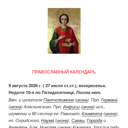
ПРАВОСЛАВНЫЙ КАЛЕНДАРЬ
9 августа 2026 г. ( 27 июля ст.ст.), воскресенье.
Неделя 10-я по Пятидесятнице.
Поста нет.
Вмч. и целителя
Пантелеимона
(
икона
). Прп.
Германа
(
икона
) Аляскинского. Прп.
Анфисы
(
икона
) исп.,
игумении и 90 сестер ее. Равноапп.
Климента
(
икона
),
еп. Охридского,
Наума
(
икона
),
Саввы
,
Горазда
и
Ангеляра
. Блж.
Николая
(
икона
) Кочанова, Христа ради